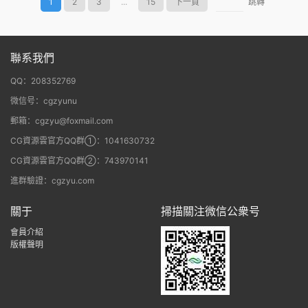
1
2
3
...
15
下一頁
跳轉
聯系我們
QQ：208352769
微信号：cgzyunu
郵箱：cgzyu@foxmail.com
CG資源雲官方QQ群①：1041630732
CG資源雲官方QQ群②：743970141
進群驗證：cgzyu.com
關于
掃描關注微信公衆号
會員介紹
版權聲明