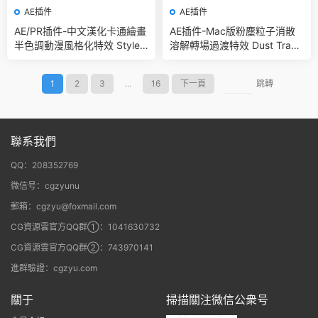
AE插件
AE插件
AE/PR插件-中文漢化卡通繪畫
AE插件-Mac版粉塵粒子消散
半色調動漫風格化特效 StyleX
溶解轉場過渡特效 Dust Transi
V1.0.3 Win
tion V1.0.1
1
2
3
...
16
下一頁
跳轉
聯系我們
QQ：208352769
微信号：cgzyunu
郵箱：cgzyu@foxmail.com
CG資源雲官方QQ群①：1041630732
CG資源雲官方QQ群②：743970141
進群驗證：cgzyu.com
關于
掃描關注微信公衆号