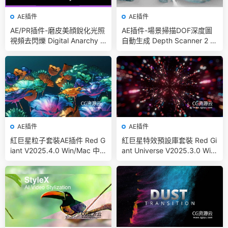
AE插件
AE插件
AE/PR插件-磨皮美顔銳化光照
AE插件-場景掃描DOF深度圖
視頻去閃爍 Digital Anarchy B
自動生成 Depth Scanner 2 v
undle 2025.5 CE Win 含Beau
1.2.26 Win
ty Box/Flicker Free/Samurai
Sharpen
AE插件
AE插件
紅巨星粒子套裝AE插件 Red G
紅巨星特效預設庫套裝 Red Gi
iant V2025.4.0 Win/Mac 中
ant Universe V2025.3.0 Win/
文版/英文版 集成了Trapcode
Mac中文版/英文版
+ Magic Bullet + VFX Suit