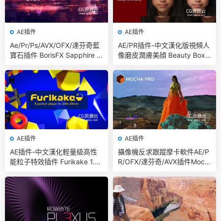
AE插件
AE插件
Ae/Pr/Ps/AVX/OFX/達芬奇藍
AE/PR插件-中文漢化版視頻人
寶石插件 BorisFX Sapphire 2
像磨皮潤膚美顔 Beauty Box
026 Win/Mac
V6.0.2 Win
AE插件
AE插件
AE插件-中文漢化輕量級高性
攝像機反求跟蹤摩卡軟件AE/P
能粒子特效插件 Furikake 1.0.
R/OFX/達芬奇/AVX插件Moch
0 Win 含使用教程
a Pro 2025.5 v12.5.3 CE Win