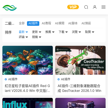
二級分
全部
AE插件
AE教程
AE模闆
AE腳本
AE預設
類
排序
最新
更新
推薦
下載
浏覽
點贊
評論
随機
AE插件
AE插件
紅巨星粒子套裝AE插件 Red G
AE插件-三維對象運動跟蹤合
iant V2026.4.0 Win 中文版/
成 GeoTracker 2026.1.0 Win
英文版 集成了Trapcode + Ma
gic Bullet + VFX Suit