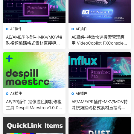
AE插件
AE插件
AE/AME/PR插件-MKV/MOV特
AE插件-特效快速搜索管理應
殊視頻編碼格式素材直接導入
用 VideoCopilot FXConsole V
Aescript Influx V1.6.1 Win/Ma
1.0.6 Win/Mac
c
AE插件
AE插件
AE/PR插件-摳像溢色抑制修複
AE/AME/PR插件-MKV/MOV特
工具 Despill Maestro v1.0.0b
殊視頻編碼格式素材直接導入I
Win 含使用教程
nflux V1.5.5 Win/Mac