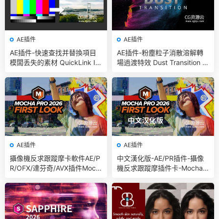
AE插件
AE插件
AE插件-快速查找并替換項目
AE插件-粉塵粒子消散溶解轉
模闆丢失的素材 QuickLink Ite
場過渡特效 Dust Transition V
ms v1.6 Win 含使用教程
1.1.1 Win
AE插件
AE插件
攝像機反求跟蹤摩卡軟件AE/P
中文漢化版-AE/PR插件-攝像
R/OFX/達芬奇/AVX插件Moch
機反求跟蹤摩插件卡-Mocha P
a Pro 2026.0.0 Win
ro 2026.0.0 Win