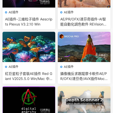
AE插件
AE插件
AE插件-三維粒子插件 Aescrip
AE/PR/OFX/達芬奇插件-AI智
ts Plexus V3.2.10 Win
能自動化調色軟件 REVisionFX
Color Genius Plus 2025.4 CE
Win
AE插件
AE插件
紅巨星粒子套裝AE插件 Red G
攝像機反求跟蹤摩卡軟件AE/P
iant V2025.5.0 Win/Mac 中
R/OFX/達芬奇/AVX插件Moch
文版/英文版 集成了Trapcode
a Pro 2025.5 v12.5.0 CE Win
+ Magic Bullet + VFX Suit