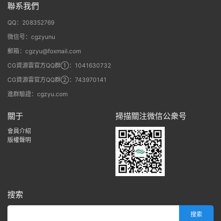
聯系我們
QQ：208352769
微信号：cgzyunu
郵箱：cgzyu@foxmail.com
CG資源雲官方QQ群①：1041630732
CG資源雲官方QQ群②：743970141
進群驗證：cgzyu.com
關于
掃描關注微信公衆号
會員介紹
版權聲明
搜索