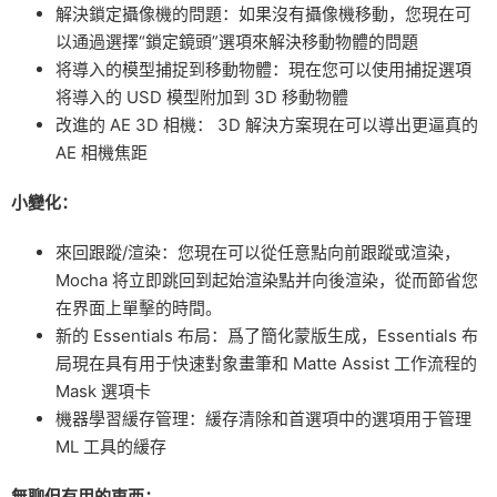
解決鎖定攝像機的問題：如果沒有攝像機移動，您現在可
以通過選擇“鎖定鏡頭”選項來解決移動物體的問題
将導入的模型捕捉到移動物體：現在您可以使用捕捉選項
将導入的 USD 模型附加到 3D 移動物體
改進的 AE 3D 相機： 3D 解決方案現在可以導出更逼真的
AE 相機焦距
小變化：
來回跟蹤/渲染：您現在可以從任意點向前跟蹤或渲染，
Mocha 将立即跳回到起始渲染點并向後渲染，從而節省您
在界面上單擊的時間。
新的 Essentials 布局：爲了簡化蒙版生成，Essentials 布
局現在具有用于快速對象畫筆和 Matte Assist 工作流程的
Mask 選項卡
機器學習緩存管理：緩存清除和首選項中的選項用于管理
ML 工具的緩存
無聊但有用的東西：