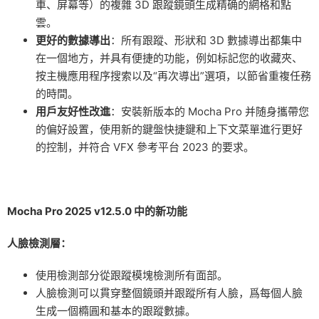
車、屏幕等）的複雜 3D 跟蹤鏡頭生成精确的網格和點
雲。
更好的數據導出
：所有跟蹤、形狀和 3D 數據導出都集中
在一個地方，并具有便捷的功能，例如标記您的收藏夾、
按主機應用程序搜索以及“再次導出”選項，以節省重複任務
的時間。
用戶友好性改進
：安裝新版本的 Mocha Pro 并随身攜帶您
的偏好設置，使用新的鍵盤快捷鍵和上下文菜單進行更好
的控制，并符合 VFX 參考平台 2023 的要求。
Mocha Pro 2025 v12.5.0 中的新功能
人臉檢測層：
使用檢測部分從跟蹤模塊檢測所有面部。
人臉檢測可以貫穿整個鏡頭并跟蹤所有人臉，爲每個人臉
生成一個橢圓和基本的跟蹤數據。