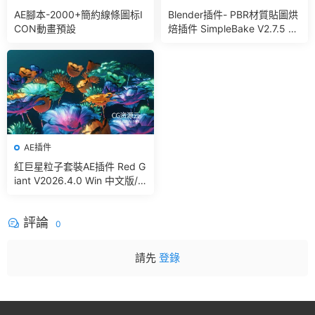
AE腳本-2000+簡約線條圖标I
Blender插件- PBR材質貼圖烘
CON動畫預設
焙插件 SimpleBake V2.7.5 –
Simple Pbr And Other Bakin
g In Blender
AE插件
紅巨星粒子套裝AE插件 Red G
iant V2026.4.0 Win 中文版/
英文版 集成了Trapcode + Ma
gic Bullet + VFX Suit
評論
0
請先
登錄