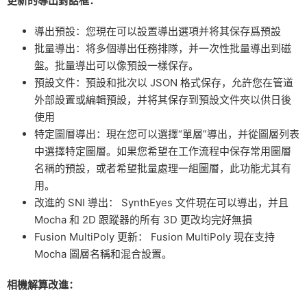
更新的導出對話框：
導出預設：您現在可以設置導出選項并将其保存爲預設
批量導出：将多個導出任務排隊，并一次性批量導出到磁
盤。批量導出可以像預設一樣保存。
預設文件：預設和批次以 JSON 格式保存，允許您在管道
外部設置或編輯預設，并将其保存到預設文件夾以供日後
使用
特定圖層導出：現在您可以選擇“單層”導出，并從圖層列表
中選擇特定圖層。如果您希望在工作流程中保存常用圖層
名稱的預設，或者希望批量處理一組圖層，此功能尤其有
用。
改進的 SNI 導出： SynthEyes 文件現在可以導出，并且
Mocha 和 2D 跟蹤器的所有 3D 更改均完好無損
Fusion MultiPoly 更新： Fusion MultiPoly 現在支持
Mocha 圖層名稱和混合設置。
相機解算改進：