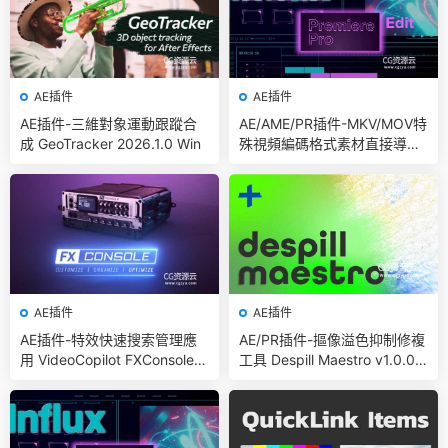
AE插件
AE插件
AE插件-三維對象運動跟蹤合
AE/AME/PR插件-MKV/MOV特
成 GeoTracker 2026.1.0 Win
殊視頻編碼格式素材直接導入
Aescript Influx V1.6.1 Win/Ma
c
AE插件
AE插件
AE插件-特效快速搜索管理應
AE/PR插件-摳像溢色抑制修複
用 VideoCopilot FXConsole V
工具 Despill Maestro v1.0.0b
1.0.6 Win/Mac
Win 含使用教程