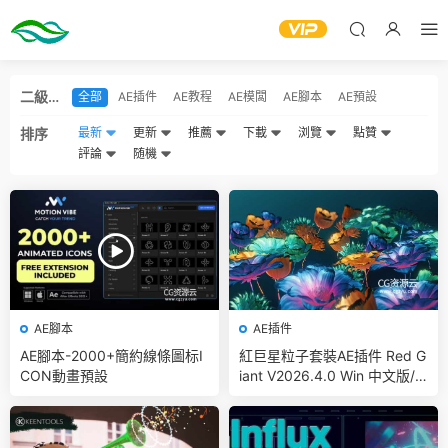
二級分
全部
AE插件
AE教程
AE模闆
AE腳本
AE預設
類
排序
最新
更新
推薦
下載
浏覽
點贊
評論
随機
AE腳本
AE插件
AE腳本-2000+簡約線條圖标I
紅巨星粒子套裝AE插件 Red G
CON動畫預設
iant V2026.4.0 Win 中文版/
英文版 集成了Trapcode + Ma
gic Bullet + VFX Suit