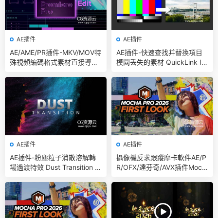
AE插件
AE插件
AE/AME/PR插件-MKV/MOV特
AE插件-快速查找并替換項目
殊視頻編碼格式素材直接導入I
模闆丢失的素材 QuickLink Ite
nflux V1.5.5 Win/Mac
ms v1.6 Win 含使用教程
AE插件
AE插件
AE插件-粉塵粒子消散溶解轉
攝像機反求跟蹤摩卡軟件AE/P
場過渡特效 Dust Transition V
R/OFX/達芬奇/AVX插件Moch
1.1.1 Win
a Pro 2026.0.0 Win