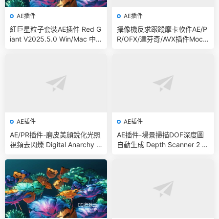
AE插件
AE插件
紅巨星粒子套裝AE插件 Red G
攝像機反求跟蹤摩卡軟件AE/P
iant V2025.5.0 Win/Mac 中
R/OFX/達芬奇/AVX插件Moch
文版/英文版 集成了Trapcode
a Pro 2025.5 v12.5.0 CE Win
+ Magic Bullet + VFX Suit
AE插件
AE插件
AE/PR插件-磨皮美顔銳化光照
AE插件-場景掃描DOF深度圖
視頻去閃爍 Digital Anarchy B
自動生成 Depth Scanner 2 v
undle 2025.5 CE Win 含Beau
1.2.26 Win
ty Box/Flicker Free/Samurai
Sharpen