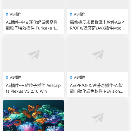
AE插件
AE插件
AE插件-中文漢化輕量級高性
攝像機反求跟蹤摩卡軟件AE/P
能粒子特效插件 Furikake 1.0.
R/OFX/達芬奇/AVX插件Moch
0 Win 含使用教程
a Pro 2025.5 v12.5.3 CE Win
AE插件
AE插件
AE插件-三維粒子插件 Aescrip
AE/PR/OFX/達芬奇插件-AI智
ts Plexus V3.2.10 Win
能自動化調色軟件 REVisionFX
Color Genius Plus 2025.4 CE
Win