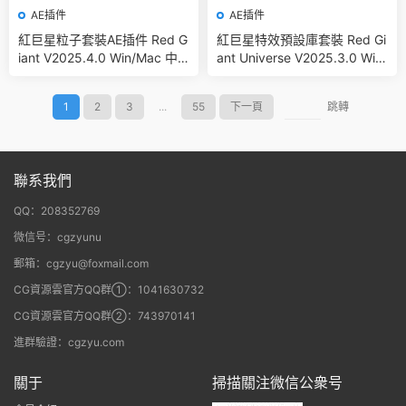
AE插件
AE插件
紅巨星粒子套裝AE插件 Red G
紅巨星特效預設庫套裝 Red Gi
iant V2025.4.0 Win/Mac 中
ant Universe V2025.3.0 Win/
文版/英文版 集成了Trapcode
Mac中文版/英文版
+ Magic Bullet + VFX Suit
1
2
3
...
55
下一頁
跳轉
聯系我們
QQ：208352769
微信号：cgzyunu
郵箱：cgzyu@foxmail.com
CG資源雲官方QQ群①：1041630732
CG資源雲官方QQ群②：743970141
進群驗證：cgzyu.com
關于
掃描關注微信公衆号