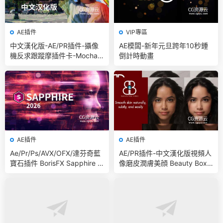
AE插件
VIP專區
中文漢化版-AE/PR插件-攝像
AE模闆-新年元旦跨年10秒鍾
機反求跟蹤摩插件卡-Mocha P
倒計時動畫
ro 2026.0.0 Win
AE插件
AE插件
Ae/Pr/Ps/AVX/OFX/達芬奇藍
AE/PR插件-中文漢化版視頻人
寶石插件 BorisFX Sapphire 2
像磨皮潤膚美顔 Beauty Box
026 Win/Mac
V6.0.2 Win