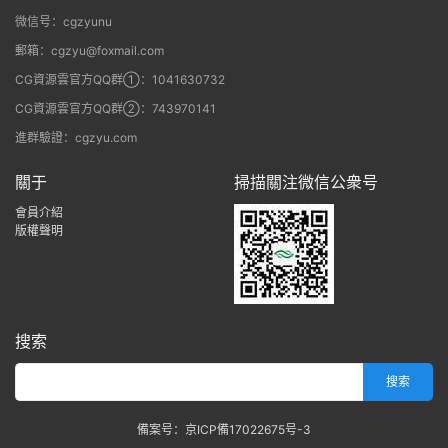
微信号：cgzyunu
郵箱：cgzyu@foxmail.com
CG資源雲官方QQ群①：1041630732
CG資源雲官方QQ群②：743970141
進群驗證：cgzyu.com
關于
掃描關注微信公衆号
會員介紹
版權聲明
搜索
備案号：京ICP備17022675号-3