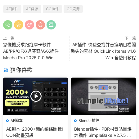
AE插件
AE資源
CG插件
CG資源
上一篇
下一篇
攝像機反求跟蹤摩卡軟件
AE插件-快速查找并替換項目模闆
AE/PR/OFX/達芬奇/AVX插件
丢失的素材 QuickLink Items v1.6
Mocha Pro 2026.0.0 Win
Win 含使用教程
猜你喜歡
AE腳本
Blender插件
AE腳本-2000+簡約線條圖标I
Blender插件- PBR材質貼圖烘
CON動畫預設
焙插件 SimpleBake V2.7.5 –