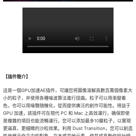
【插件簡介】
這是一個GPU加速AE插件，可讓您将圖像溶解爲數百萬個像素大
小的粒子，并使用各種噪波算法進行扭曲。粒子可以用漸變着
色，也可以用噪聲随機化，從而提供廣泛的創作可能性。得益于
GPU 加速，該插件可在現代 PC 和 Mac 上高效運行，确保即使
是複雜的項目也能流暢運行。您可以添加最多10層粒子，以實現
更逼真、更細緻的沙粒效果。利用 Dust Transition，您可以創造
性地展示作品中的對象、文本或其他元素，使其成爲動作設計師