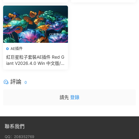
Simple Pbr And Other Bakin
g In Blender
AE插件
紅巨星粒子套裝AE插件 Red G
iant V2026.4.0 Win 中文版/
英文版 集成了Trapcode + Ma
gic Bullet + VFX Suit
評論
0
請先
登錄
聯系我們
QQ：208352769