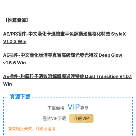
【推薦資源】
AE/PR插件-中文漢化卡通繪畫半色調動漫風格化特效 StyleX
V1.0.3 Win
AE插件-中文漢化版漂亮真實高級輝光發光特效 Deep Glow
v1.6.6 Win
AE插件-粉塵粒子消散溶解轉場過渡特效 Dust Transition V1.0.1
Win
資源下載
VIP
下載價格
專享
僅限VIP下載
升級VIP
如有鏈接失效，請聯系客服