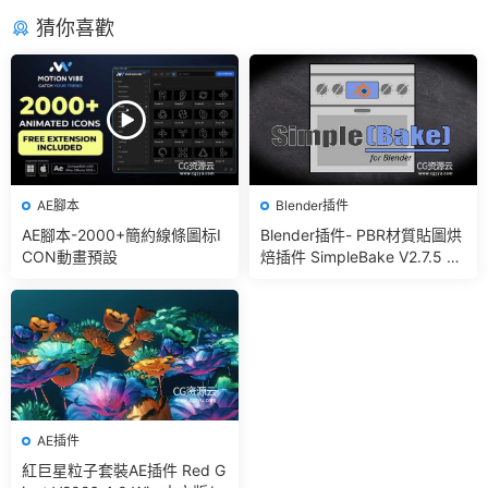
猜你喜歡
AE腳本
Blender插件
AE腳本-2000+簡約線條圖标I
Blender插件- PBR材質貼圖烘
CON動畫預設
焙插件 SimpleBake V2.7.5 –
Simple Pbr And Other Bakin
g In Blender
AE插件
紅巨星粒子套裝AE插件 Red G