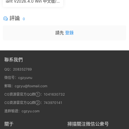
iant V2026.4.0 Win 中文版/
英文版 集成了Trapcode + Ma
gic Bullet + VFX Suit
評論
0
請先
登錄
聯系我們
QQ：208352769
微信号：cgzyunu
郵箱：cgzyu@foxmail.com
CG資源雲官方QQ群①：1041630732
CG資源雲官方QQ群②：743970141
進群驗證：cgzyu.com
關于
掃描關注微信公衆号