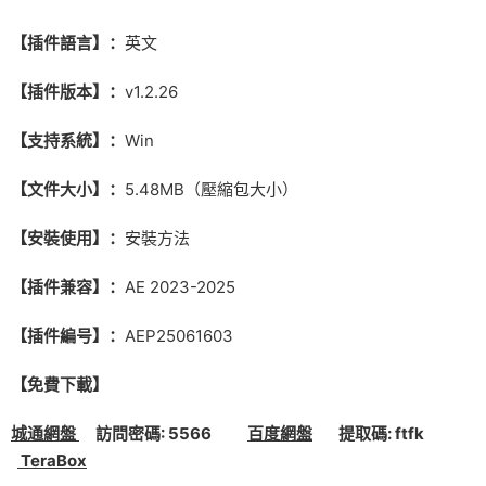
【插件語言】：
英文
【插件版本】：
v1.2.26
【支持系統】：
Win
【文件大小】：
5.48MB（壓縮包大小）
【安裝使用】：
安裝方法
【插件兼容】：
AE 2023-2025
【插件編号】：
AEP25061603
【免費下載】
城通網盤
訪問密碼: 5566
百度網盤
提取碼: ftfk
TeraBox