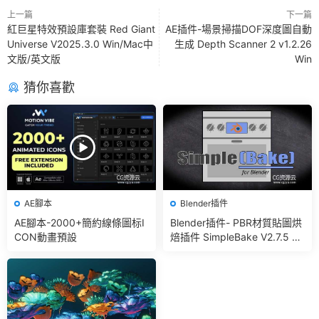
上一篇
下一篇
紅巨星特效預設庫套裝 Red Giant
AE插件-場景掃描DOF深度圖自動
Universe V2025.3.0 Win/Mac中
生成 Depth Scanner 2 v1.2.26
文版/英文版
Win
猜你喜歡
AE腳本
Blender插件
AE腳本-2000+簡約線條圖标I
Blender插件- PBR材質貼圖烘
CON動畫預設
焙插件 SimpleBake V2.7.5 –
Simple Pbr And Other Bakin
g In Blender