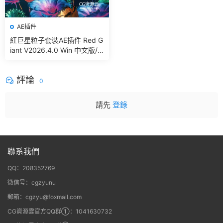
AE插件
紅巨星粒子套裝AE插件 Red G
iant V2026.4.0 Win 中文版/
英文版 集成了Trapcode + Ma
gic Bullet + VFX Suit
評論
0
請先
登錄
聯系我們
QQ：208352769
微信号：cgzyunu
郵箱：cgzyu@foxmail.com
CG資源雲官方QQ群①：1041630732