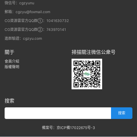
微信号：cgzyunu
郵箱：cgzyu@foxmail.com
CG資源雲官方QQ群①：1041630732
CG資源雲官方QQ群②：743970141
進群驗證：cgzyu.com
關于
掃描關注微信公衆号
會員介紹
版權聲明
搜索
備案号：京ICP備17022675号-3