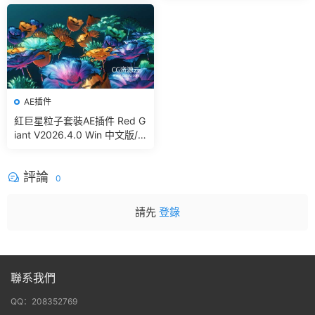
g In Blender
AE插件
紅巨星粒子套裝AE插件 Red G
iant V2026.4.0 Win 中文版/
英文版 集成了Trapcode + Ma
gic Bullet + VFX Suit
評論
0
請先
登錄
聯系我們
QQ：208352769