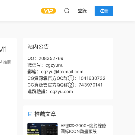
登錄
注冊
站内公告
M1
QQ：208352769
推廣
微信号：cgzyunu
郵箱：cgzyu@foxmail.com
CG資源雲官方QQ群①：1041630732
CG資源雲官方QQ群②：743970141
進群驗證：cgzyu.com
推薦文章
AE腳本-2000+簡約線條
圖标ICON動畫預設