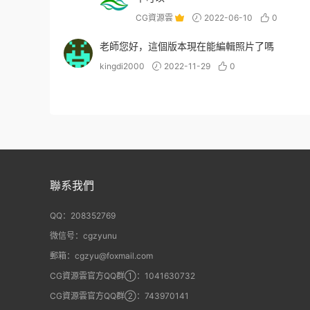
CG資源雲
2022-06-10
0
老師您好，這個版本現在能編輯照片了嗎
kingdi2000
2022-11-29
0
聯系我們
QQ：208352769
微信号：cgzyunu
郵箱：cgzyu@foxmail.com
CG資源雲官方QQ群①：1041630732
CG資源雲官方QQ群②：743970141