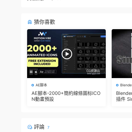
猜你喜歡
AE腳本
Blend
AE腳本-2000+簡約線條圖标ICO
Blen
N動畫預設
插件 Sim
e Pbr 
der
評論
7