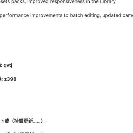
sets packs, improved responsiveness in the Library
 performance improvements to batch editing, updated cam
qvtj
 z398
版免費下載（持續更新……）