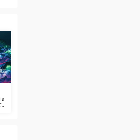
ia
文
Bul