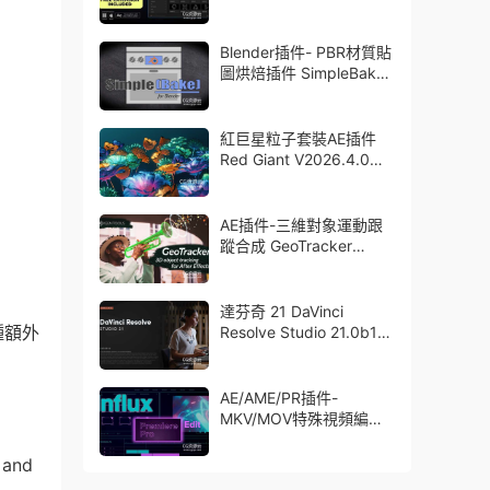
Blender插件- PBR材質貼
圖烘焙插件 SimpleBake
V2.7.5 – Simple Pbr And
Other Baking In Blender
紅巨星粒子套裝AE插件
Red Giant V2026.4.0
Win 中文版/英文版 集成
了Trapcode + Magic
Bullet + VFX Suit
AE插件-三維對象運動跟
蹤合成 GeoTracker
2026.1.0 Win
達芬奇 21 DaVinci
種額外
Resolve Studio 21.0b1
測試版Win/Mac
AE/AME/PR插件-
MKV/MOV特殊視頻編碼
格式素材直接導入
Aescript Influx V1.6.1
 and
Win/Mac