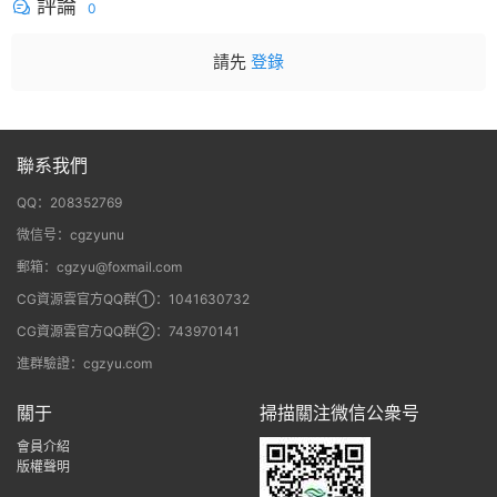
評論
0
請先
登錄
聯系我們
QQ：208352769
微信号：cgzyunu
郵箱：cgzyu@foxmail.com
CG資源雲官方QQ群①：1041630732
CG資源雲官方QQ群②：743970141
進群驗證：cgzyu.com
關于
掃描關注微信公衆号
會員介紹
版權聲明