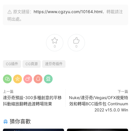
原文鏈接：
https://www.cgzyu.com/10164.html
，轉載請注
明出處。
0
0
CG插件
CG資源
達芬奇插件
上一篇
下一篇
達芬奇預設-300多種創意的平移
Nuke/達芬奇/Vegas/OFX視覺特
抖動縮放翻轉過渡轉場效果
效和轉場BCC插件包 Continuum
2022 v15.0.0 Win
猜你喜歡