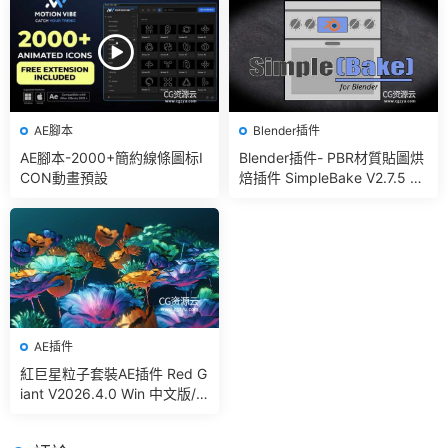
AE腳本
Blender插件
AE腳本-2000+簡約線條圖标I
Blender插件- PBR材質貼圖烘
CON動畫預設
焙插件 SimpleBake V2.7.5 –
Simple Pbr And Other Bakin
g In Blender
AE插件
紅巨星粒子套裝AE插件 Red G
iant V2026.4.0 Win 中文版/
英文版 集成了Trapcode + Ma
gic Bullet + VFX Suit