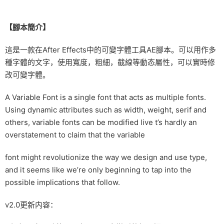
【腳本簡介】
這是一款在After Effects中的可變字體工具AE腳本。可以用作多
種字體的文字，使用寬度，粗細，截線等動态屬性，可以實時修
改可變字體。
A Variable Font is a single font that acts as multiple fonts.
Using dynamic attributes such as width, weight, serif and
others, variable fonts can be modified live t’s hardly an
overstatement to claim that the variable
font might revolutionize the way we design and use type,
and it seems like we’re only beginning to tap into the
possible implications that follow.
v2.0更新内容：