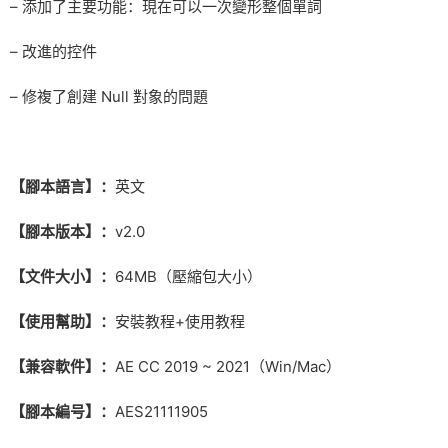
– 添加了主要功能：現在可以一次變形整個單詞
– 改進的控件
– 修複了創建 Null 對象的問題
【腳本語言】：
英文
【腳本版本】：
v2.0
【文件大小】：
64MB（壓縮包大小）
【使用幫助】：
安裝教程+使用教程
【兼容軟件】：
AE CC 2019 ~ 2021（Win/Mac）
【腳本編号】：
AES21111905