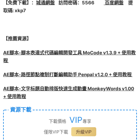
【免費下載】：
城通網盤
訪問密碼：5566
百度網盤
提
取碼: xkp7
【推薦資源】
AE腳本-腳本表達式代碼編輯開發工具 MoCode v1.3.9 + 使用教
程
AE腳本-路徑節點複制打斷編輯助手 Penpal v1.2.0 + 使用教程
AE腳本-文字标題自動排版快速生成動畫 MonkeyWords v1.00
+ 使用教程
資源下載
VIP
下載價格
專享
僅限VIP下載
升級VIP