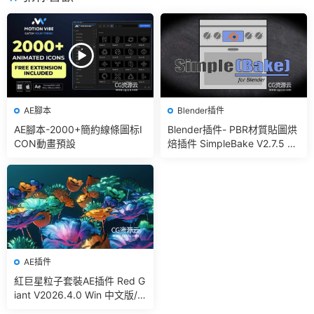
AE腳本
Blender插件
AE腳本-2000+簡約線條圖标I
Blender插件- PBR材質貼圖烘
CON動畫預設
焙插件 SimpleBake V2.7.5 –
Simple Pbr And Other Bakin
g In Blender
AE插件
紅巨星粒子套裝AE插件 Red G
iant V2026.4.0 Win 中文版/
英文版 集成了Trapcode + Ma