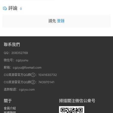
gic Bullet + VFX Suit
評論
0
請先
登錄
聯系我們
QQ：208352769
微信号：cgzyunu
郵箱：cgzyu@foxmail.com
CG資源雲官方QQ群①：1041630732
CG資源雲官方QQ群②：743970141
進群驗證：cgzyu.com
關于
掃描關注微信公衆号
會員介紹
版權聲明