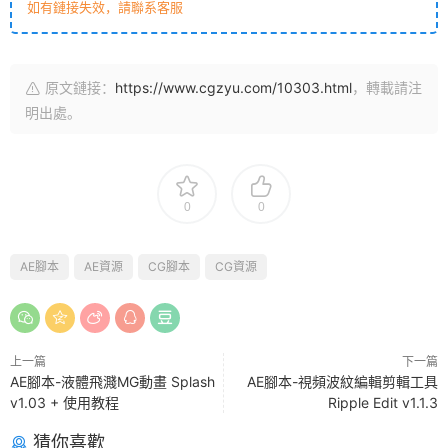
如有鏈接失效，請聯系客服
原文鏈接：
https://www.cgzyu.com/10303.html
，轉載請注
明出處。
0
0
AE腳本
AE資源
CG腳本
CG資源
上一篇
下一篇
AE腳本-液體飛濺MG動畫 Splash
AE腳本-視頻波紋編輯剪輯工具
v1.03 + 使用教程
Ripple Edit v1.1.3
猜你喜歡