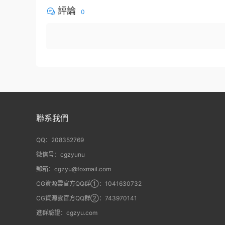
評論
0
聯系我們
QQ：208352769
微信号：cgzyunu
郵箱：cgzyu@foxmail.com
CG資源雲官方QQ群①：1041630732
CG資源雲官方QQ群②：743970141
進群驗證：cgzyu.com