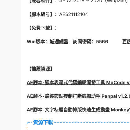
【兼容軟件】：
AE CC2018 ~ 2020（Wi
【腳本編号】：
AES21112104
【免費下載】：
Win版本：
城通網盤
訪問密碼：5566
百
【推薦資源】
AE腳本-腳本表達式代碼編輯開發工具 MoCode v1
AE腳本-路徑節點複制打斷編輯助手 Penpal v1.2.
AE腳本-文字标題自動排版快速生成動畫 MonkeyWor
資源下載