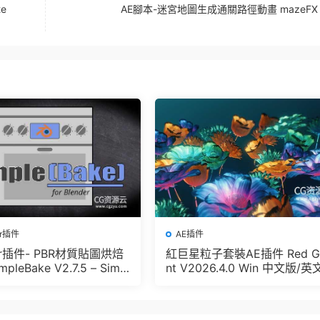
e
AE腳本-迷宮地圖生成通關路徑動畫 mazeFX v
er插件
AE插件
der插件- PBR材質貼圖烘焙
紅巨星粒子套裝AE插件 Red G
pleBake V2.7.5 – Simpl
nt V2026.4.0 Win 中文版/英
And Other Baking In Blen
版 集成了Trapcode + Magic 
let + VFX Suit