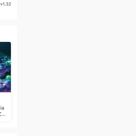
1.32
ia
文
Bul