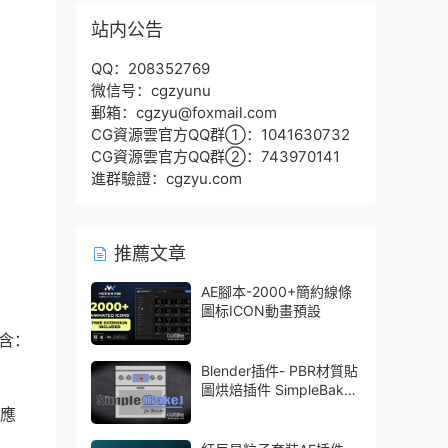
站内公告
QQ：208352769
微信号：cgzyunu
郵箱：cgzyu@foxmail.com
CG資源雲官方QQ群①：1041630732
CG資源雲官方QQ群②：743970141
進群驗證：cgzyu.com
推薦文章
AE腳本-2000+簡約線條
圖标ICON動畫預設
含：
Blender插件- PBR材質貼
圖烘焙插件 SimpleBake
V2.7.5 – Simple Pbr And
适應
Other Baking In Blender