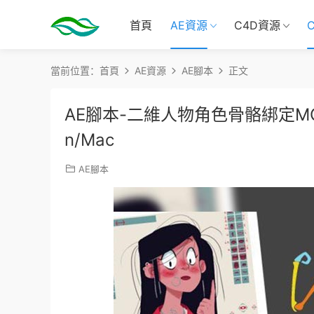
首頁
AE資源
C4D資源
當前位置：
首頁
AE資源
AE腳本
正文
AE腳本-二維人物角色骨骼綁定MG動畫中文
n/Mac
AE腳本