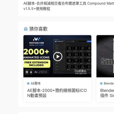
AE腳本-合并相減相交複合布爾遮罩工具 Compound Matt
v1.5.5+使用教程
猜你喜歡
AE腳本
Blend
AE腳本-2000+簡約線條圖标ICO
Blen
N動畫預設
插件 Sim
e Pbr 
der