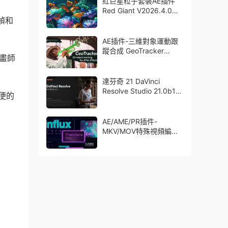
紅巨星粒子套裝AE插件
Red Giant V2026.4.0
幀和
Win 中文版/英文版 集成
了Trapcode + Magic
Bullet + VFX Suit
AE插件-三維對象運動跟
蹤合成 GeoTracker
畫師
2026.1.0 Win
達芬奇 21 DaVinci
Resolve Studio 21.0b1
便的
測試版Win/Mac
AE/AME/PR插件-
MKV/MOV特殊視頻編碼
格式素材直接導入
Aescript Influx V1.6.1
Win/Mac