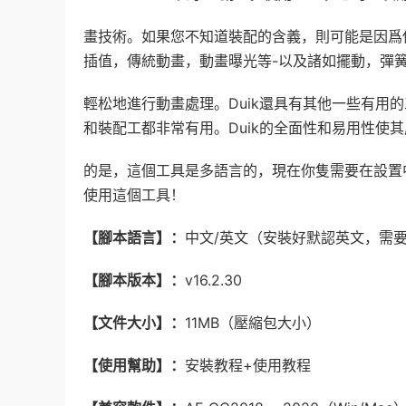
畫技術。如果您不知道裝配的含義，則可能是因爲使
插值，傳統動畫，動畫曝光等-以及諸如擺動，彈
輕松地進行動畫處理。Duik還具有其他一些有用
和裝配工都非常有用。Duik的全面性和易用性使
的是，這個工具是多語言的，現在你隻需要在設置
使用這個工具！
【腳本語言】：
中文/英文（安裝好默認英文，需
【腳本版本】：
v16.2.30
【文件大小】：
11MB（壓縮包大小）
【使用幫助】：
安裝教程+使用教程