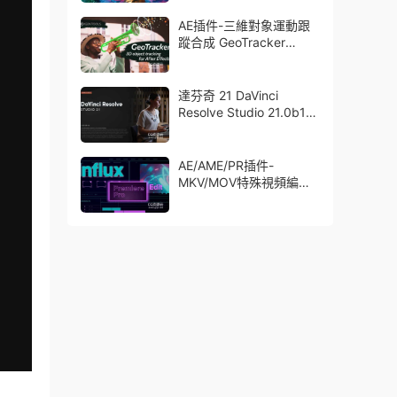
了Trapcode + Magic
Bullet + VFX Suit
AE插件-三維對象運動跟
蹤合成 GeoTracker
2026.1.0 Win
達芬奇 21 DaVinci
Resolve Studio 21.0b1
測試版Win/Mac
AE/AME/PR插件-
MKV/MOV特殊視頻編碼
格式素材直接導入
Aescript Influx V1.6.1
Win/Mac