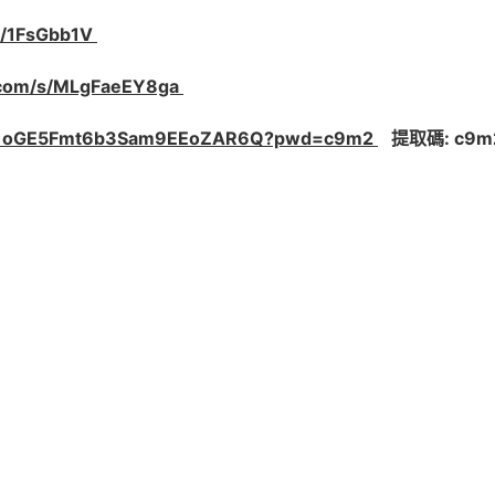
m/1FsGbb1V
e.com/s/MLgFaeEY8ga
m/s/1oGE5Fmt6b3Sam9EEoZAR6Q?pwd=c9m2
提取碼: c9m