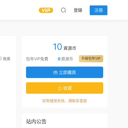
登錄
注冊
10
資源币
推廣
包年VIP免費
0
資源币
升級包年VIP
立即購買
收藏
如有鏈接失效，請聯系客服
站内公告