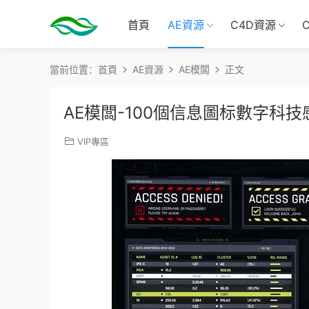
首頁
AE資源
C4D資源
當前位置：
首頁
AE資源
AE模闆
正文
AE模闆-100個信息圖标數字科技
VIP專區