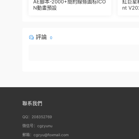
AE腳本-2000+簡約線條圖标ICO
紅巨星粒
N動畫預設
nt V2
版 集成了
let + V
評論
0
聯系我們
QQ：208352769
微信号：cgzyunu
郵箱：cgzyu@foxmail.com