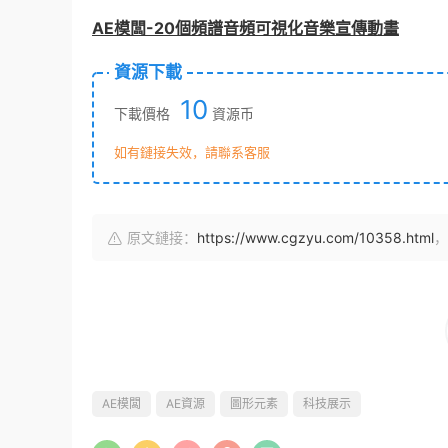
AE模闆-20個頻譜音頻可視化音樂宣傳動畫
資源下載
10
下載價格
資源币
如有鏈接失效，請聯系客服
原文鏈接：
https://www.cgzyu.com/10358.html
，
AE模闆
AE資源
圖形元素
科技展示