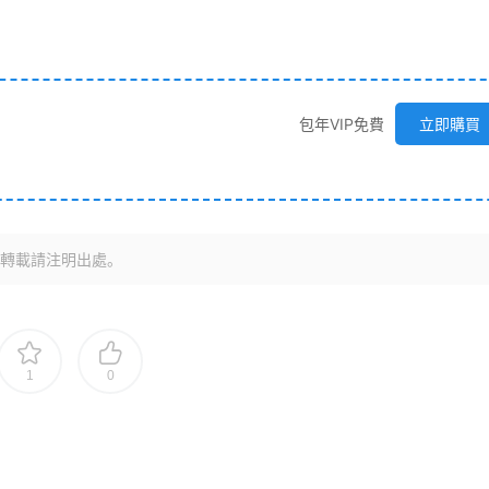
包年VIP免費
立即購買
轉載請注明出處。
1
0