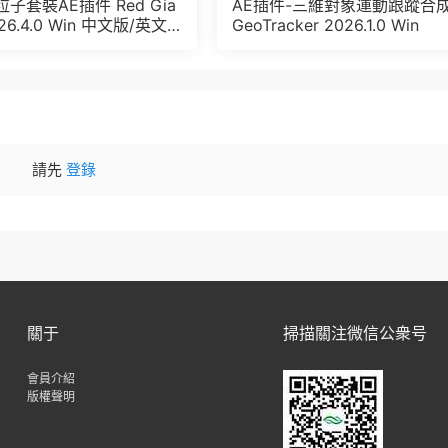
子套裝AE插件 Red Gia
AE插件-三維對象運動跟蹤合
026.4.0 Win 中文版/英文
GeoTracker 2026.1.0 Win
Trapcode + Magic Bul
FX Suit
請先
登錄
關于
掃描關注微信公衆号
會員介紹
版權聲明