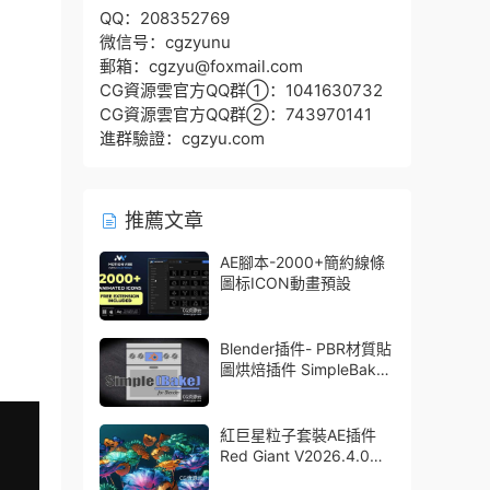
QQ：208352769
微信号：cgzyunu
郵箱：cgzyu@foxmail.com
CG資源雲官方QQ群①：1041630732
CG資源雲官方QQ群②：743970141
進群驗證：cgzyu.com
推薦文章
AE腳本-2000+簡約線條
圖标ICON動畫預設
Blender插件- PBR材質貼
圖烘焙插件 SimpleBake
V2.7.5 – Simple Pbr And
Other Baking In Blender
紅巨星粒子套裝AE插件
Red Giant V2026.4.0
Win 中文版/英文版 集成