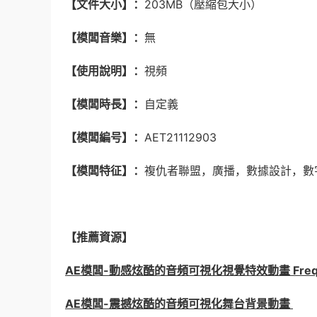
【文件大小】：
203MB（壓縮包大小）
【模闆音樂】：
無
【使用說明】：
視頻
【模闆時長】：
自定義
【模闆編号】：
AET21112903
【模闆特征】：
複仇者聯盟，廣播，數據設計，數字
【推薦資源】
AE模闆-動感炫酷的音頻可視化視覺特效動畫 FreqRea
AE模闆-震撼炫酷的音頻可視化舞台背景動畫