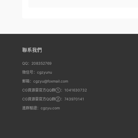
聯系我們
QQ：208352769
微信号：cgzyunu
郵箱：cgzyu@foxmail.com
CG資源雲官方QQ群①：1041630732
CG資源雲官方QQ群②：743970141
進群驗證：cgzyu.com