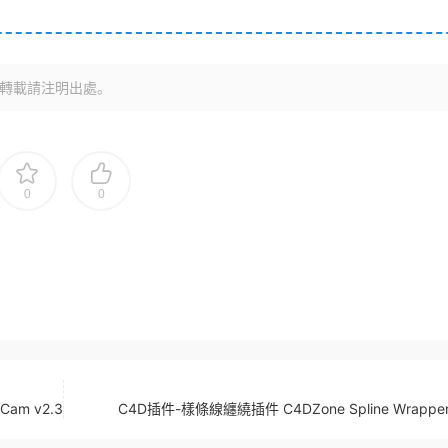
轉載請注明出處。
0
0
am v2.3
C4D插件-樣條線纏繞插件 C4DZone Spline Wrapper