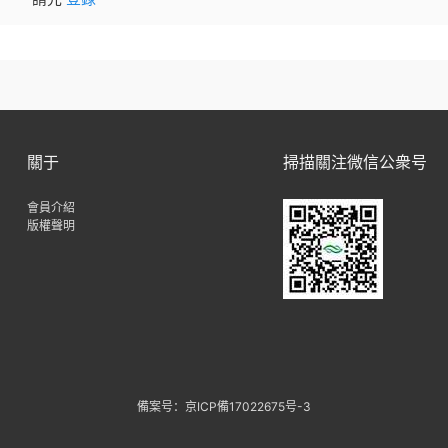
關于
掃描關注微信公衆号
會員介紹
版權聲明
備案号：京ICP備17022675号-3