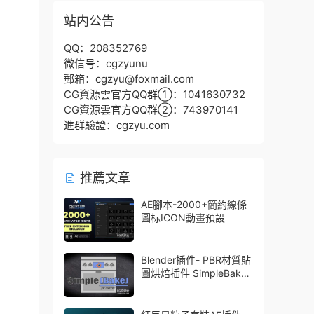
站内公告
QQ：208352769
微信号：cgzyunu
郵箱：cgzyu@foxmail.com
CG資源雲官方QQ群①：1041630732
CG資源雲官方QQ群②：743970141
進群驗證：cgzyu.com
推薦文章
AE腳本-2000+簡約線條
圖标ICON動畫預設
Blender插件- PBR材質貼
圖烘焙插件 SimpleBake
V2.7.5 – Simple Pbr And
Other Baking In Blender