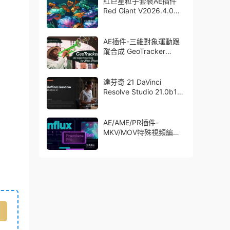
紅巨星粒子套裝AE插件
Red Giant V2026.4.0
Win 中文版/英文版 集成
了Trapcode + Magic
Bullet + VFX Suit
AE插件-三維對象運動跟
蹤合成 GeoTracker
2026.1.0 Win
達芬奇 21 DaVinci
Resolve Studio 21.0b1
測試版Win/Mac
AE/AME/PR插件-
MKV/MOV特殊視頻編碼
格式素材直接導入
Aescript Influx V1.6.1
Win/Mac