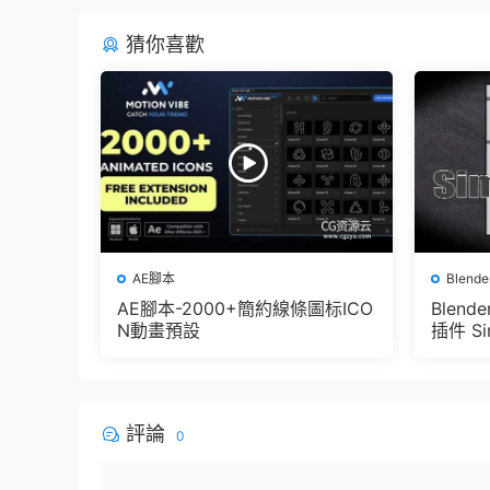
猜你喜歡
AE腳本
Blend
AE腳本-2000+簡約線條圖标ICO
Blen
N動畫預設
插件 Sim
e Pbr 
der
評論
0