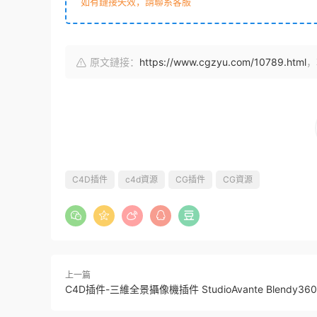
如有鏈接失效，請聯系客服
原文鏈接：
https://www.cgzyu.com/10789.html
，
C4D插件
c4d資源
CG插件
CG資源
上一篇
C4D插件-三維全景攝像機插件 StudioAvante Blendy360C