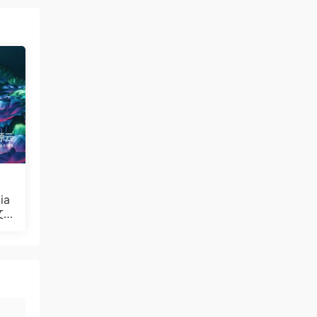
ia
文
Bul