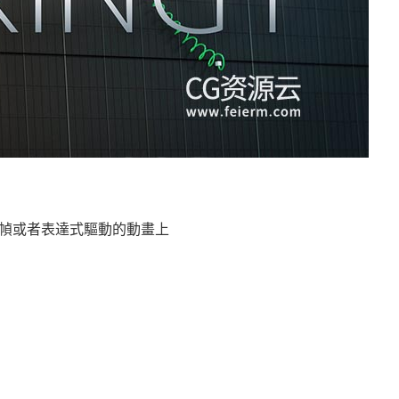
鍵幀或者表達式驅動的動畫上