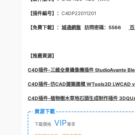
【插件編号】：
C4DP22011201
【免費下載】：
城通網盤
訪問密碼：5566
百
【推薦資源】
C4D插件-三維全景攝像機插件 StudioAvante Blen
C4D插件-仿CAD建築建模 WTools3D LWCAD v
C4D插件-植物樹木草地石頭生成制作插件 3DQUAKERS – 
資源下載
VIP
下載價格
專享