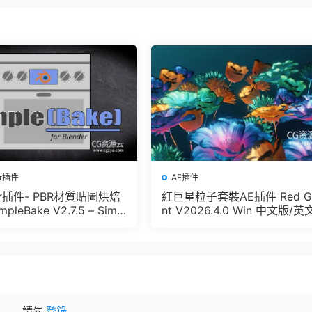
er插件
AE插件
der插件- PBR材質貼圖烘焙
紅巨星粒子套裝AE插件 Red G
pleBake V2.7.5 – Simpl
nt V2026.4.0 Win 中文版/英
And Other Baking In Blen
版 集成了Trapcode + Magic 
let + VFX Suit
請先
登錄