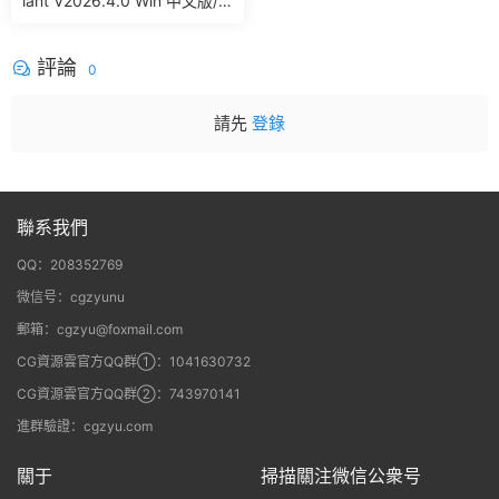
iant V2026.4.0 Win 中文版/
英文版 集成了Trapcode + Ma
gic Bullet + VFX Suit
評論
0
請先
登錄
聯系我們
QQ：208352769
微信号：cgzyunu
郵箱：cgzyu@foxmail.com
CG資源雲官方QQ群①：1041630732
CG資源雲官方QQ群②：743970141
進群驗證：cgzyu.com
關于
掃描關注微信公衆号