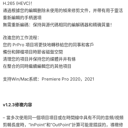
H.265 (HEVC)！
通過根據您的編輯删除未使用的幀來修剪文件，并帶有用于靈活
重新編輯的手柄選項
無需重新編碼：保持與源代碼相同的編解碼器和精确質量！
改進您的工作流程：
您的 PrPro 項目将更快地轉移給您的同事和客戶
備份和歸檔項目時節省磁盤空間
清理您的項目并保持您的媒體井井有條
在整合的同時繼續編輯您的其他項目
支持Win/Mac系統：Premiere Pro 2020，2021
v1.2.3修複内容
– 當多次使用同一個項目項目或在時間線中具有不同的音頻/視頻
剪輯長度時，“InPoint”和“OutPoint”計算可能是錯誤的，導緻修