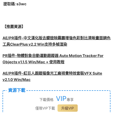
提取碼: s3wc
【推薦資源】
AE/PR插件-中文漢化版去朦胧除霧霾增強色彩對比清晰畫面調色
工具ClearPlus v2.2 Win支持多幀渲染
PR插件-物體對象自動運動跟蹤器 Auto Motion Tracker For
Objects v1.1.5 Win/Mac + 使用教程
AE/PR插件-紅巨人跟蹤摳像光工廠視覺特效套裝VFX Suite
v2.1.0 Win/Mac
資源下載
VIP
下載價格
專享
僅限VIP下載
升級VIP