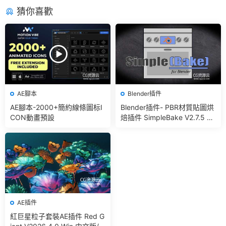
猜你喜歡
AE腳本
Blender插件
AE腳本-2000+簡約線條圖标I
Blender插件- PBR材質貼圖烘
CON動畫預設
焙插件 SimpleBake V2.7.5 –
Simple Pbr And Other Bakin
g In Blender
AE插件
紅巨星粒子套裝AE插件 Red G