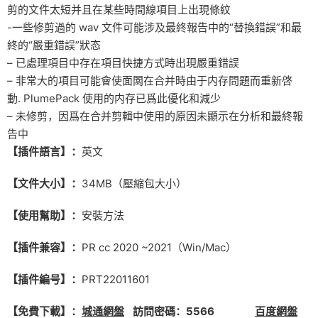
剪的文件太短并且在某些時間線項目上出現條紋
-一些修剪過的 wav 文件可能涉及最終報告中的“替換錯誤”和最
終的“嚴重錯誤”狀态
– 已處理項目中存在項目快捷方式時出現嚴重錯誤
– 非常大的項目可能會使面闆在合并時由于内存問題而重新啓
動. PlumePack 使用的内存已爲此優化和減少
– 未修剪，因爲在合并剪輯中使用的原因未顯示在分析和最終報
告中
【插件語言】：
英文
【文件大小】：
34MB（壓縮包大小）
【使用幫助】：
安裝方法
【插件兼容】：
PR cc 2020 ~2021（Win/Mac）
【插件編号】：
PRT22011601
【免費下載】：
城通網盤
訪問密碼：5566
百度網盤