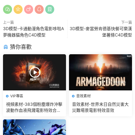
上一篇
下一篇
3D模型-卡通動漫角色電影哆啦A
3D模型-麥當勞肯德基快餐可樂漢
夢機器貓角色C4D模型
堡薯條C4D模型
猜你喜歡
VIP專區
音效素材
視頻素材-383個粉塵爆炸沖擊
音效素材-世界末日自然災害大
波動作血液飛濺電影特效合成
災難場景電影特效音效
素材