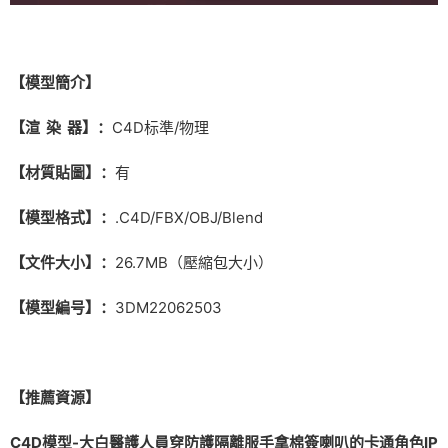
【模型簡介】
【渲 染 器】：
C4D标準/物理
【材質貼圖】：
有
【模型格式】：
.C4D/FBX/OBJ/Blend
【文件大小】：
26.7MB（壓縮包大小）
【模型編号】：
3DM22062503
【推薦資源】
C4D模型-大白醫護人員穿防護隔離服手拿棉簽喇叭的卡通角色IP