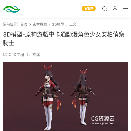
當前位置：
首頁
素材資源
3D模型
正文
3D模型-原神遊戲中卡通動漫角色少女安柏偵察
騎士
C4D工程
推廣