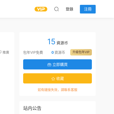
登錄
注冊
15
資源币
推廣
包年VIP免費
0
資源币
升級包年VIP
立即購買
收藏
如有鏈接失效，請聯系客服
站内公告