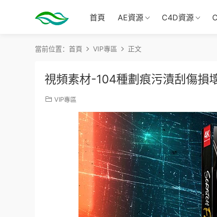
首頁
AE資源
C4D資源
當前位置：
首頁
VIP專區
正文
視頻素材-104種劃痕污漬刮傷損
VIP專區