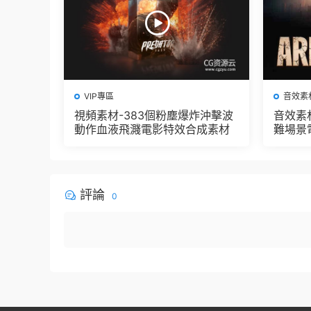
VIP專區
音效素
視頻素材-383個粉塵爆炸沖擊波
音效素
動作血液飛濺電影特效合成素材
難場景
評論
0