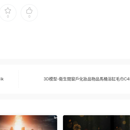
0
0
ik
3D模型-衛生間窗戶化妝品物品馬桶浴缸毛巾C4