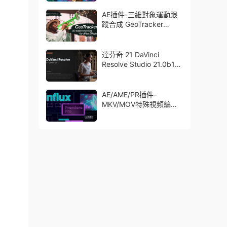
了Trapcode + Magic
Bullet + VFX Suit
AE插件-三維對象運動跟
蹤合成 GeoTracker
2026.1.0 Win
達芬奇 21 DaVinci
Resolve Studio 21.0b1
測試版Win/Mac
AE/AME/PR插件-
MKV/MOV特殊視頻編碼
格式素材直接導入
Aescript Influx V1.6.1
Win/Mac