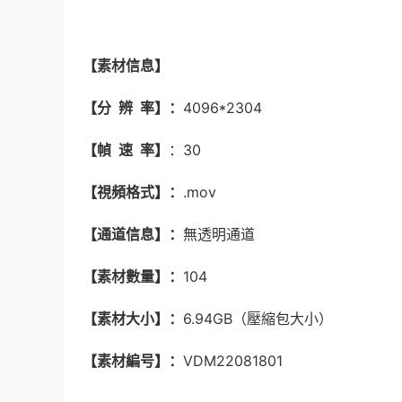
【素材信息】
【分 辨 率】：
4096*2304
【幀 速 率】
：30
【視頻格式】：
.mov
【通道信息】：
無透明通道
【素材數量】：
104
【素材大小】：
6.94GB（壓縮包大小）
【素材編号】：
VDM22081801