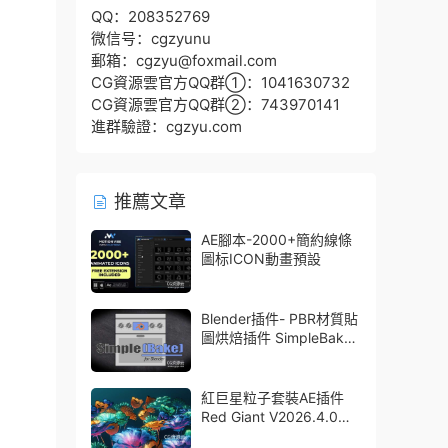
QQ：208352769
微信号：cgzyunu
郵箱：cgzyu@foxmail.com
CG資源雲官方QQ群①：1041630732
CG資源雲官方QQ群②：743970141
進群驗證：cgzyu.com
推薦文章
AE腳本-2000+簡約線條
圖标ICON動畫預設
Blender插件- PBR材質貼
圖烘焙插件 SimpleBake
V2.7.5 – Simple Pbr And
Other Baking In Blender
紅巨星粒子套裝AE插件
Red Giant V2026.4.0
Win 中文版/英文版 集成