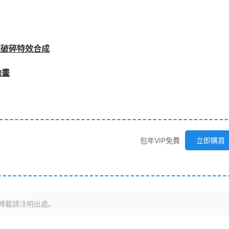
施破碎特效合成
動畫
包年VIP免費
立即購買
轉載請注明出處。