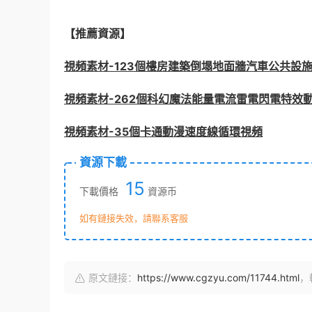
【推薦資源】
視頻素材-123個樓房建築倒塌地面牆汽車公共設
視頻素材-262個科幻魔法能量電流雷電閃電特效
視頻素材-35個卡通動漫速度線循環視頻
資源下載
15
下載價格
資源币
如有鏈接失效，請聯系客服
原文鏈接：
https://www.cgzyu.com/11744.html
，