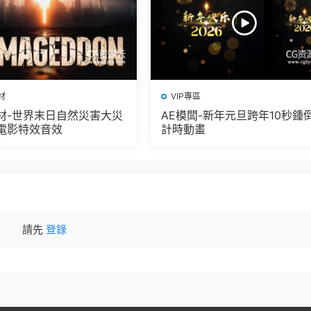
材
VIP專區
材-世界末日自然災害大災
AE模闆-新年元旦跨年10秒鍾
電影特效音效
計時動畫
請先
登錄