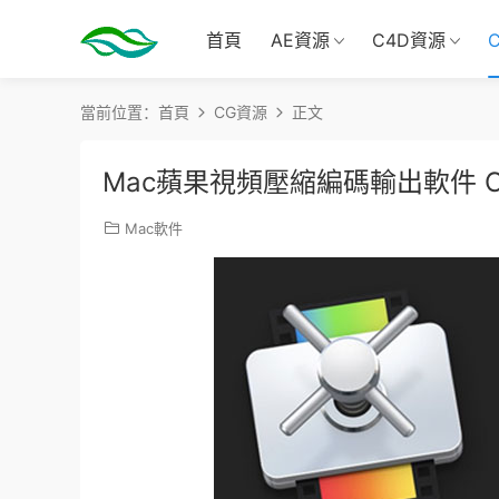
首頁
AE資源
C4D資源
當前位置：
首頁
CG資源
正文
Mac蘋果視頻壓縮編碼輸出軟件 Com
Mac軟件