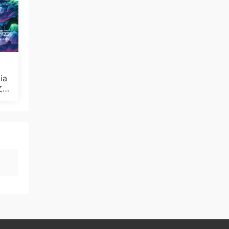
ia
文
Bul