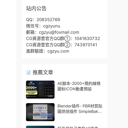
站内公告
QQ：208352769
微信号：cgzyunu
郵箱：cgzyu@foxmail.com
CG資源雲官方QQ群①：1041630732
CG資源雲官方QQ群②：743970141
進群驗證：cgzyu.com
推薦文章
AE腳本-2000+簡約線條
圖标ICON動畫預設
Blender插件- PBR材質貼
圖烘焙插件 SimpleBake
V2.7.5 – Simple Pbr And
Other Baking In Blender