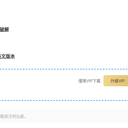
件破解
/英文版本
僅限VIP下載
升級VIP
載請注明出處。