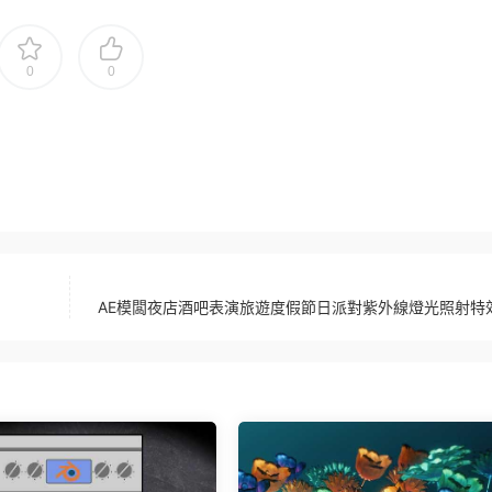
0
0
AE模闆夜店酒吧表演旅遊度假節日派對紫外線燈光照射特