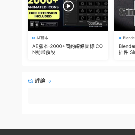
AE腳本
Blend
AE腳本-2000+簡約線條圖标ICO
Blen
N動畫預設
插件 Sim
e Pbr 
der
評論
0