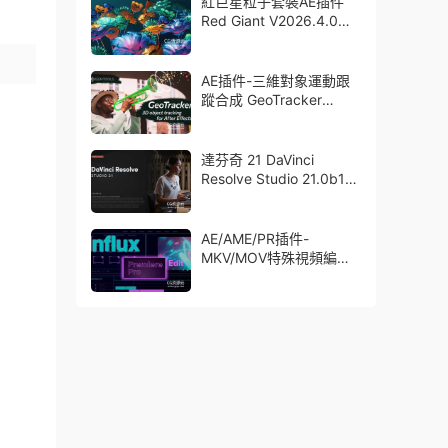
紅巨星粒子套裝AE插件
Red Giant V2026.4.0
Win 中文版/英文版 集成
了Trapcode + Magic
Bullet + VFX Suit
AE插件-三維對象運動跟
蹤合成 GeoTracker
2026.1.0 Win
達芬奇 21 DaVinci
Resolve Studio 21.0b1
測試版Win/Mac
AE/AME/PR插件-
MKV/MOV特殊視頻編碼
格式素材直接導入
Aescript Influx V1.6.1
Win/Mac