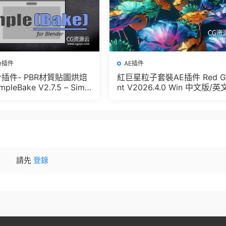
er插件
AE插件
der插件- PBR材質貼圖烘焙
紅巨星粒子套裝AE插件 Red G
pleBake V2.7.5 – Simpl
nt V2026.4.0 Win 中文版/英
And Other Baking In Blen
版 集成了Trapcode + Magic 
let + VFX Suit
請先
登錄