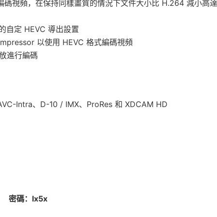
來編碼視頻，在保持同樣畫質的情況下文件大小比 H.264 減小高
 使用的自定 HEVC 導出設置
 Compressor 以使用 HEVC 格式編碼視頻
過拖放進行編碼
tra、D-10 / IMX、ProRes 和 XDCAM HD
密碼：lx5x