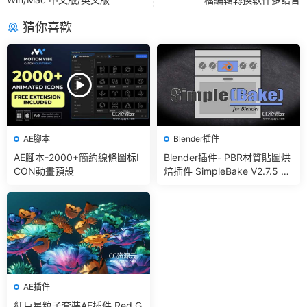
猜你喜歡
AE腳本
Blender插件
AE腳本-2000+簡約線條圖标I
Blender插件- PBR材質貼圖烘
CON動畫預設
焙插件 SimpleBake V2.7.5 –
Simple Pbr And Other Bakin
g In Blender
AE插件
紅巨星粒子套裝AE插件 Red G