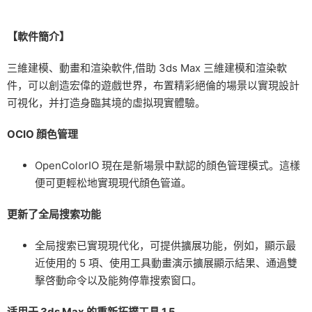
【軟件簡介】
三維建模、動畫和渲染軟件,借助 3ds Max 三維建模和渲染軟
件，可以創造宏偉的遊戲世界，布置精彩絕倫的場景以實現設計
可視化，并打造身臨其境的虛拟現實體驗。
OCIO 顔色管理
OpenColorIO 現在是新場景中默認的顔色管理模式。這樣
便可更輕松地實現現代顔色管道。
更新了全局搜索功能
全局搜索已實現現代化，可提供擴展功能，例如，顯示最
近使用的 5 項、使用工具動畫演示擴展顯示結果、通過雙
擊啓動命令以及能夠停靠搜索窗口。
适用于 3ds Max 的重新拓撲工具 1.5