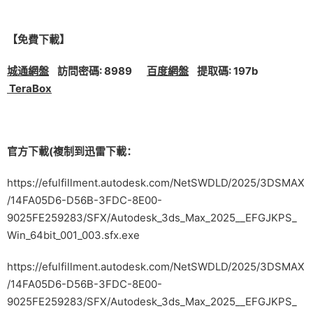
【免費下載】
城通網盤
訪問密碼: 8989
百度網盤
提取碼: 197b
TeraBox
官方下載(複制到迅雷下載：
https://efulfillment.autodesk.com/NetSWDLD/2025/3DSMAX
/14FA05D6-D56B-3FDC-8E00-
9025FE259283/SFX/Autodesk_3ds_Max_2025__EFGJKPS_
Win_64bit_001_003.sfx.exe
https://efulfillment.autodesk.com/NetSWDLD/2025/3DSMAX
/14FA05D6-D56B-3FDC-8E00-
9025FE259283/SFX/Autodesk_3ds_Max_2025__EFGJKPS_