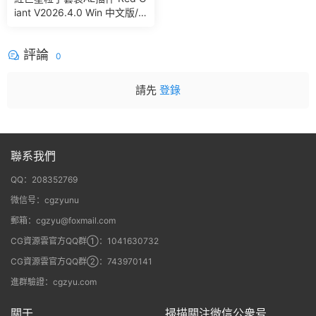
iant V2026.4.0 Win 中文版/
英文版 集成了Trapcode + Ma
gic Bullet + VFX Suit
評論
0
請先
登錄
聯系我們
QQ：208352769
微信号：cgzyunu
郵箱：cgzyu@foxmail.com
CG資源雲官方QQ群①：1041630732
CG資源雲官方QQ群②：743970141
進群驗證：cgzyu.com
關于
掃描關注微信公衆号