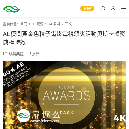
當前位置：
首頁
AE資源
AE模闆
正文
AE模闆黃金色粒子電影電視頒獎活動奧斯卡頒獎
典禮特效
頒獎典禮
推廣