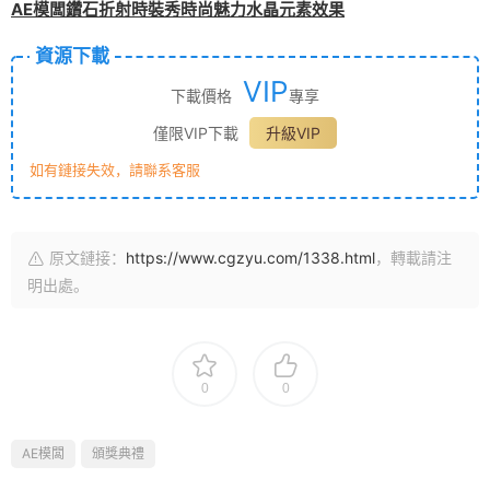
AE模闆鑽石折射時裝秀時尚魅力水晶元素效果
資源下載
VIP
下載價格
專享
僅限VIP下載
升級VIP
如有鏈接失效，請聯系客服
原文鏈接：
https://www.cgzyu.com/1338.html
，轉載請注
明出處。
0
0
AE模闆
頒獎典禮