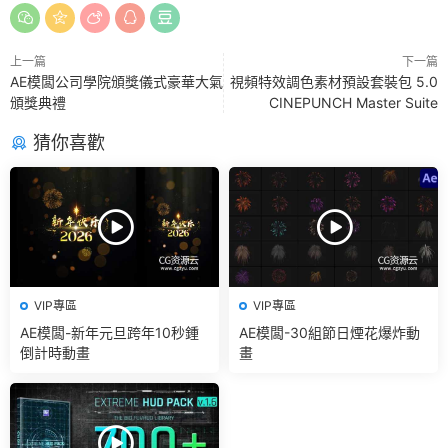
上一篇
下一篇
AE模闆公司學院頒獎儀式豪華大氣
視頻特效調色素材預設套裝包 5.0
頒獎典禮
CINEPUNCH Master Suite
猜你喜歡
VIP專區
VIP專區
AE模闆-新年元旦跨年10秒鍾
AE模闆-30組節日煙花爆炸動
倒計時動畫
畫