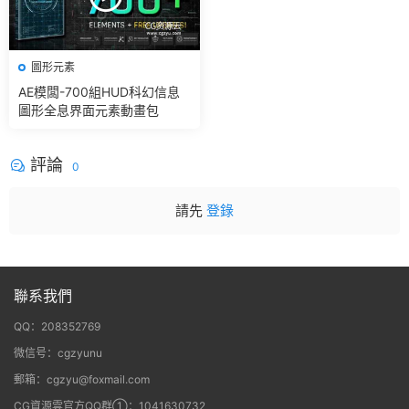
圖形元素
AE模闆-700組HUD科幻信息
圖形全息界面元素動畫包
評論
0
請先
登錄
聯系我們
QQ：208352769
微信号：cgzyunu
郵箱：cgzyu@foxmail.com
CG資源雲官方QQ群①：1041630732