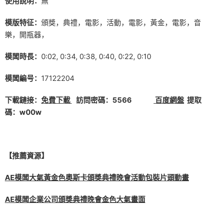
使用說明：
無
模版特征：
頒獎，典禮，電影，活動，電影，黃金，電影，音
樂，開瓶器，
模闆時長：
0:02, 0:34, 0:38, 0:40, 0:22, 0:10
模闆編号：
17122204
下載鏈接：
免費下載
訪問密碼：5566
百度網盤
提取
碼：w00w
【推薦資源】
AE模闆大氣黃金色奧斯卡頒獎典禮晚會活動包裝片頭動畫
AE模闆企業公司頒獎典禮晚會金色大氣畫面