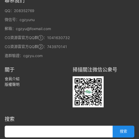
聯系我們
QQ：208352769
微信号：cgzyunu
郵箱：cgzyu@foxmail.com
CG資源雲官方QQ群①：1041630732
CG資源雲官方QQ群②：743970141
進群驗證：cgzyu.com
關于
掃描關注微信公衆号
會員介紹
版權聲明
搜索