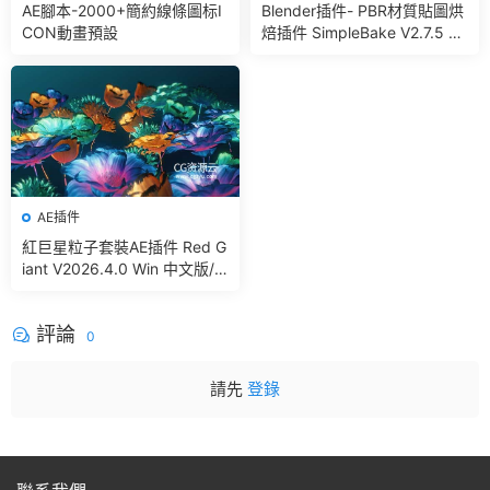
AE腳本-2000+簡約線條圖标I
Blender插件- PBR材質貼圖烘
CON動畫預設
焙插件 SimpleBake V2.7.5 –
Simple Pbr And Other Bakin
g In Blender
AE插件
紅巨星粒子套裝AE插件 Red G
iant V2026.4.0 Win 中文版/
英文版 集成了Trapcode + Ma
gic Bullet + VFX Suit
評論
0
請先
登錄