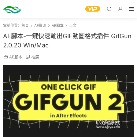
當前位置：
首頁
AE資源
AE腳本
正文
AE腳本-一鍵快速輸出GIF動圖格式插件 GifGun
2.0.20 Win/Mac
AE腳本
推廣