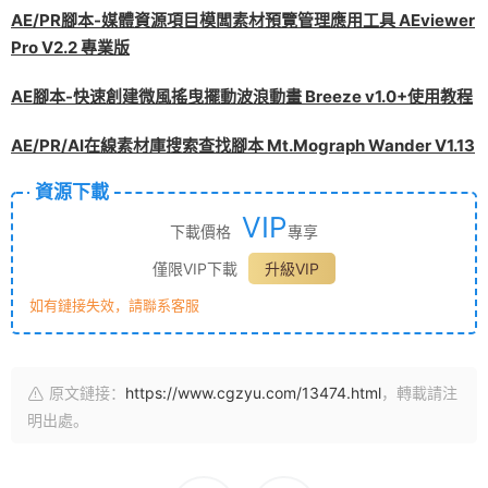
AE/PR腳本-媒體資源項目模闆素材預覽管理應用工具 AEviewer
Pro V2.2 專業版
AE腳本-快速創建微風搖曳擺動波浪動畫 Breeze v1.0+使用教程
AE/PR/AI在線素材庫搜索查找腳本 Mt.Mograph Wander V1.13
資源下載
VIP
下載價格
專享
僅限VIP下載
升級VIP
如有鏈接失效，請聯系客服
原文鏈接：
https://www.cgzyu.com/13474.html
，轉載請注
明出處。