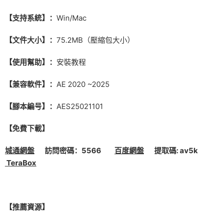
【支持系統】：
Win/Mac
【文件大小】：
75.2MB（壓縮包大小）
【使用幫助】：
安裝教程
【兼容軟件】：
AE 2020 ~2025
【腳本編号】：
AES25021101
【免費下載】
城通網盤
訪問密碼：5566
百度網盤
提取碼: av5k
TeraBox
【推薦資源】