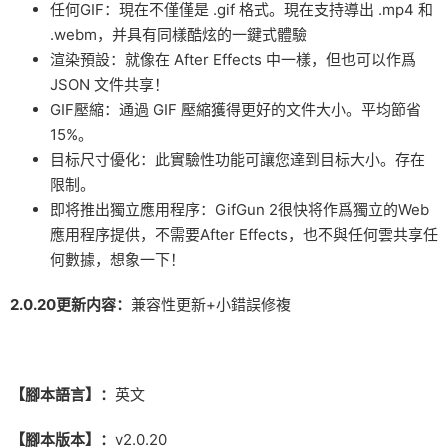
任何GIF：現在不僅僅是 .gif 格式。現在支持導出 .mp4 和
.webm，并具有同樣酷炫的一鍵式體驗
渲染預設：就像在 After Effects 中一樣，但也可以作爲
JSON 文件共享！
GIF壓縮：通過 GIF 壓縮獲得更好的文件大小。平均節省
15%。
目标尺寸優化：此實驗性功能可讓您達到目标大小。存在
限制。
即将推出獨立應用程序：GifGun 2很快将作爲獨立的Web
應用程序提供，不需要After Effects，也不與任何雲共享任
何數據，想象一下！
2.0.20更新内容：
兼容性更新+小錯誤修複
【腳本語言】：
英文
【腳本版本】：
v2.0.20