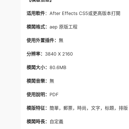
适用軟件
：After Effects CS5或更高版本打開
模闆格式：
aep 原版工程
使用外置插件：
無
分辨率：
3840 X 2160
模闆大小：
80.6MB
模闆音樂：
無
使用說明：
PDF
模版特征：
簡單，郵票，時尚，文字，标題，排版
模闆時長：
自定義