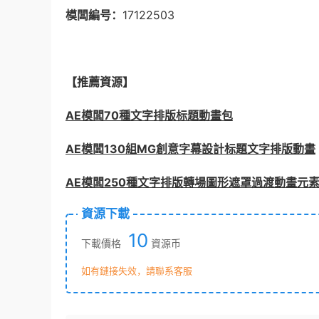
模闆編号：
17122503
【推薦資源】
AE模闆70種文字排版标題動畫包
AE模闆130組MG創意字幕設計标題文字排版動畫
AE模闆250種文字排版轉場圖形遮罩過渡動畫元
資源下載
10
下載價格
資源币
如有鏈接失效，請聯系客服