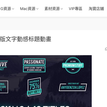
CG資源
Mac資源
素材資源
VIP專區
淘寶店鋪
排版文字動感标題動畫