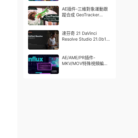
了Trapcode + Magic
Bullet + VFX Suit
AE插件-三維對象運動跟
蹤合成 GeoTracker
2026.1.0 Win
達芬奇 21 DaVinci
Resolve Studio 21.0b1
測試版Win/Mac
AE/AME/PR插件-
MKV/MOV特殊視頻編碼
格式素材直接導入
Aescript Influx V1.6.1
Win/Mac