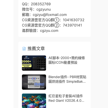
QQ：208352769
微信号：cgzyunu
郵箱：cgzyu@foxmail.com
CG資源雲官方QQ群①：1041630732
CG資源雲官方QQ群②：743970141
進群驗證：cgzyu.com
推薦文章
AE腳本-2000+簡約線條
圖标ICON動畫預設
Blender插件- PBR材質貼
圖烘焙插件 SimpleBake
V2.7.5 – Simple Pbr And
Other Baking In Blender
紅巨星粒子套裝AE插件
Red Giant V2026.4.0
Win 中文版/英文版 集成