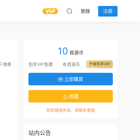
登錄
注冊
10
資源币
推廣
包年VIP免費
0
資源币
升級包年VIP
立即購買
收藏
如有鏈接失效，請聯系客服
站内公告