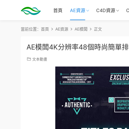
首頁
AE資源
C4D資源
當前位置：
首頁
AE資源
AE模闆
正文
AE模闆4K分辨率48個時尚簡單
文本動畫