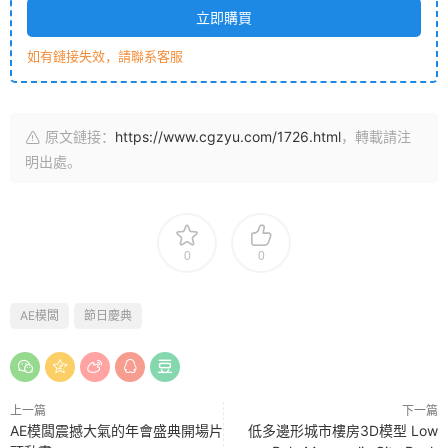
立即購買
如有鏈接失效，請聯系客服
原文鏈接：
https://www.cgzyu.com/1726.html
，轉載請注
明出處。
0
0
AE模闆
節日慶典
上一篇
下一篇
AE模闆震撼大氣的年會盛典開場片
低多邊形城市樓房3D模型 Low