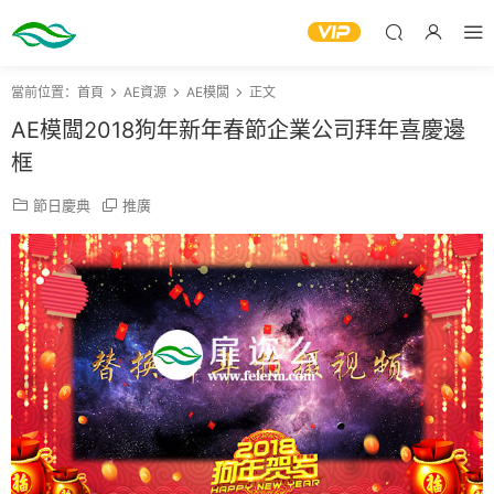
當前位置：
首頁
AE資源
AE模闆
正文
AE模闆2018狗年新年春節企業公司拜年喜慶邊
框
節日慶典
推廣