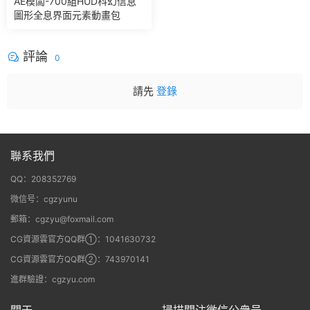
AE模闆-700組HUD科幻信息
圖形全息界面元素動畫包
評論
0
請先
登錄
聯系我們
QQ：208352769
微信号：cgzyunu
郵箱：cgzyu@foxmail.com
CG資源雲官方QQ群①：1041630732
CG資源雲官方QQ群②：743970141
進群驗證：cgzyu.com
關于
掃描關注微信公衆号