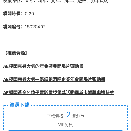
模版特征：
春節、新年、狗年、拜年、邊框、狗年賀歲
模闆時長：
0:20
模闆編号：
18020402
【推薦資源】
AE模闆震撼大氣的年會盛典開場片頭動畫
AE模闆震撼大氣一路領跑酒吧企業年會開場片頭動畫
AE模闆黃金色粒子電影電視頒獎活動奧斯卡頒獎典禮特效
資源下載
2
下載價格
資源币
VIP免費