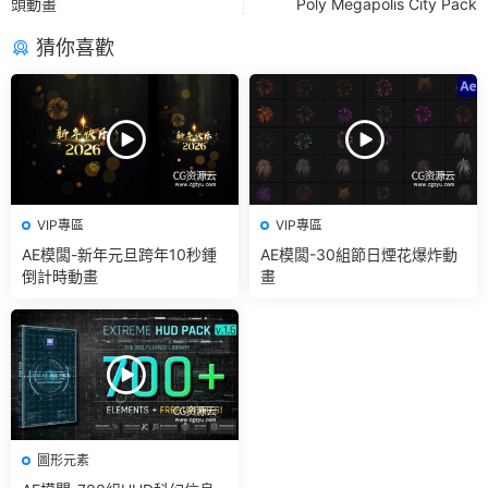
頭動畫
Poly Megapolis City Pack
猜你喜歡
VIP專區
VIP專區
AE模闆-新年元旦跨年10秒鍾
AE模闆-30組節日煙花爆炸動
倒計時動畫
畫
圖形元素