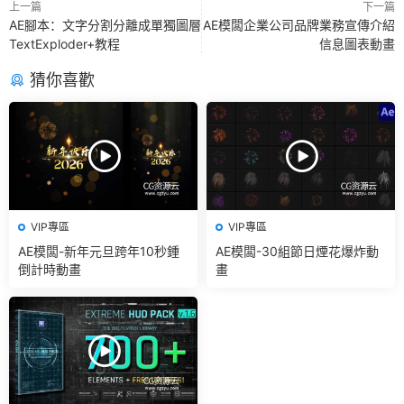
上一篇
下一篇
AE腳本：文字分割分離成單獨圖層
AE模闆企業公司品牌業務宣傳介紹
TextExploder+教程
信息圖表動畫
猜你喜歡
VIP專區
VIP專區
AE模闆-新年元旦跨年10秒鍾
AE模闆-30組節日煙花爆炸動
倒計時動畫
畫