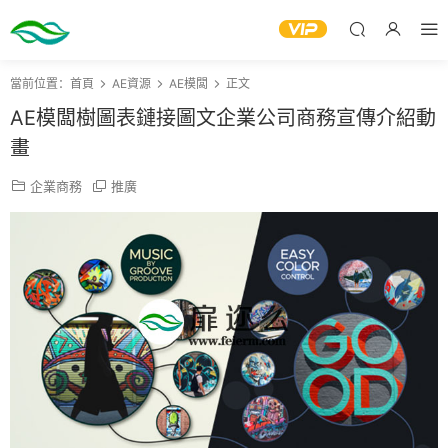
當前位置：
首頁
AE資源
AE模闆
正文
AE模闆樹圖表鏈接圖文企業公司商務宣傳介紹動
畫
企業商務
推廣