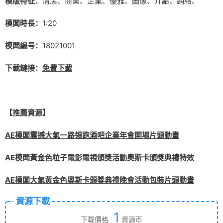
模版特征：
清潔、商業、企業、優雅、圖像、介紹、網絡、
模闆時長：
1:20
模闆編号：
18021001
下載鏈接：
免費下載
【推薦資源】
AE模闆震撼大氣一路領跑酒吧企業年會開場片頭動畫
AE模闆黃金色粒子電影電視頒獎活動奧斯卡頒獎典禮特效
AE模闆大氣黃金色奧斯卡頒獎典禮晚會活動包裝片頭動畫
資源下載
1
下載價格
資源币