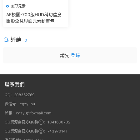
圖形元素
AE模闆-700組HUD科幻信息
圖形全息界面元素動畫包
評論
0
請先
登錄
聯系我們
QQ：208352769
微信号：cgzyunu
郵箱：cgzyu@foxmail.com
CG資源雲官方QQ群①：1041630732
CG資源雲官方QQ群②：743970141