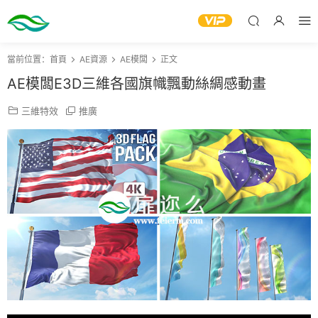
當前位置：
首頁
AE資源
AE模闆
正文
AE模闆E3D三維各國旗幟飄動絲綢感動畫
三維特效
推廣