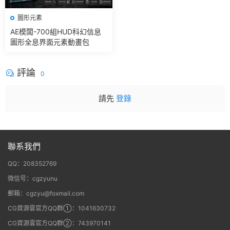
圖形元素
AE模闆-700組HUD科幻信息
圖形全息界面元素動畫包
評論
0
請先
登錄
聯系我們
QQ：208352769
微信号：cgzyunu
郵箱：cgzyu@foxmail.com
CG資源雲官方QQ群①：1041630732
CG資源雲官方QQ群②：743970141