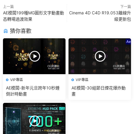
上一篇
下一篇
AE模闆199種MG圖形文字動畫動
Cinema 4D C4D R19.053離線升
态轉場過渡效果
級更新包
猜你喜歡
VIP專區
VIP專區
AE模闆-新年元旦跨年10秒鍾
AE模闆-30組節日煙花爆炸動
倒計時動畫
畫