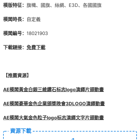
模版特征：
旗幟、國旗、絲綢、E3D、各國國旗
模闆時長：
自定義
模闆編号：
18021903
下載鏈接：
免費下載
【推薦資源】
AE模闆黃金白銀三維鑽石标志logo演繹片頭動畫
AE模闆豪華金色企業頒獎晚會3DLOGO演繹動畫
AE模闆大氣金色粒子logo标志演繹文字片頭動畫
資源下載