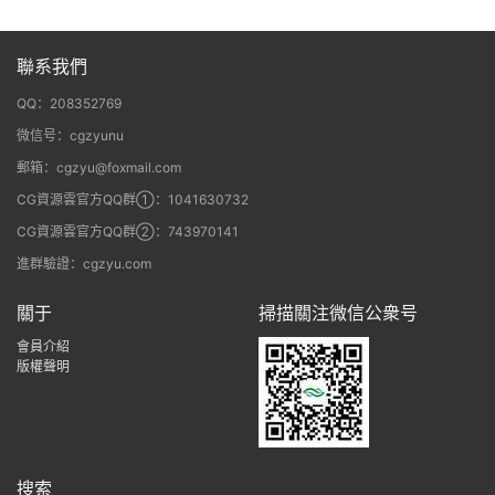
聯系我們
QQ：208352769
微信号：cgzyunu
郵箱：cgzyu@foxmail.com
CG資源雲官方QQ群①：1041630732
CG資源雲官方QQ群②：743970141
進群驗證：cgzyu.com
關于
掃描關注微信公衆号
會員介紹
版權聲明
搜索