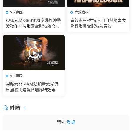
VIP專區
音效素材
視頻素材-383個粉塵爆炸沖擊
音效素材-世界末日自然災害大
波動作血液飛濺電影特效合成
災難場景電影特效音效
素材
VIP專區
視頻素材-4K魔法能量激光流
星風暴火焰戰鬥爆炸特效素材
+音效V2
評論
0
請先
登錄