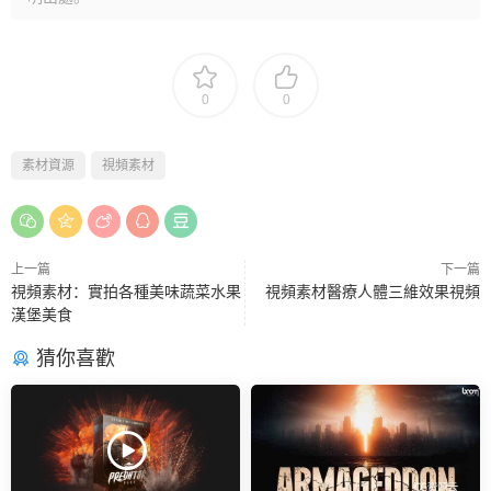
0
0
素材資源
視頻素材
上一篇
下一篇
視頻素材：實拍各種美味蔬菜水果
視頻素材醫療人體三維效果視頻
漢堡美食
猜你喜歡