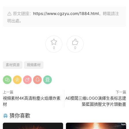
原文鏈接：
https://www.cgzyu.com/1884.html
，轉載請注
明出處。
0
0
素材資源
視頻素材
上一篇
下一篇
視頻素材4K高清粉塵火焰爆炸素
AE模闆三維LOGO演繹生長标志建
材
築藍圖擠壓文字片頭動畫
猜你喜歡