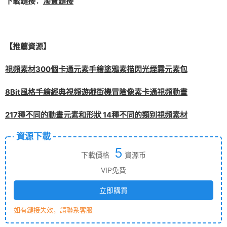
下載鏈接：
淘寶鏈接
【推薦資源】
視頻素材300個卡通元素手繪塗鴉素描閃光煙霧元素包
8Bit風格手繪經典視頻遊戲街機冒險像素卡通視頻動畫
217種不同的動畫元素和形狀 14種不同的類别視頻素材
資源下載
5
下載價格
資源币
VIP免費
立即購買
如有鏈接失效，請聯系客服