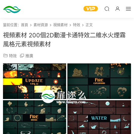
當前位置：
首頁
素材資源
視頻素材
特效
正文
視頻素材 200個2D動漫卡通特效二維水火煙霧
風格元素視頻素材
特效
推廣