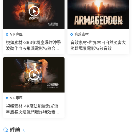
VIP專區
音效素材
視頻素材-383個粉塵爆炸沖擊
音效素材-世界末日自然災害大
波動作血液飛濺電影特效合成
災難場景電影特效音效
素材
VIP專區
視頻素材-4K魔法能量激光流
星風暴火焰戰鬥爆炸特效素材
+音效V2
評論
0