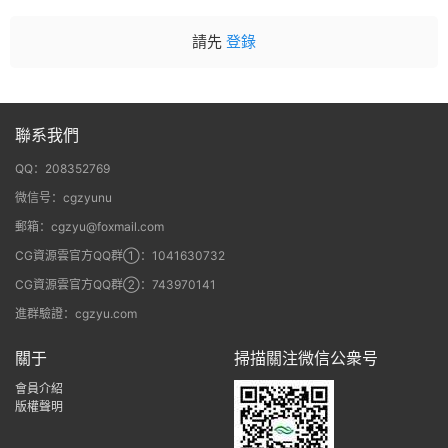
請先
登錄
聯系我們
QQ：208352769
微信号：cgzyunu
郵箱：cgzyu@foxmail.com
CG資源雲官方QQ群①：1041630732
CG資源雲官方QQ群②：743970141
進群驗證：cgzyu.com
關于
掃描關注微信公衆号
會員介紹
版權聲明