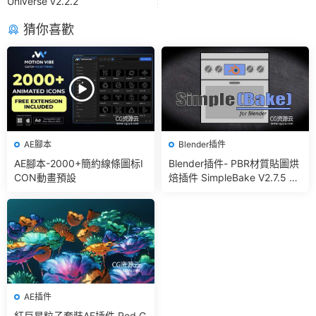
Universe v2.2.2
猜你喜歡
AE腳本
Blender插件
AE腳本-2000+簡約線條圖标I
Blender插件- PBR材質貼圖烘
CON動畫預設
焙插件 SimpleBake V2.7.5 –
Simple Pbr And Other Bakin
g In Blender
AE插件
紅巨星粒子套裝AE插件 Red G