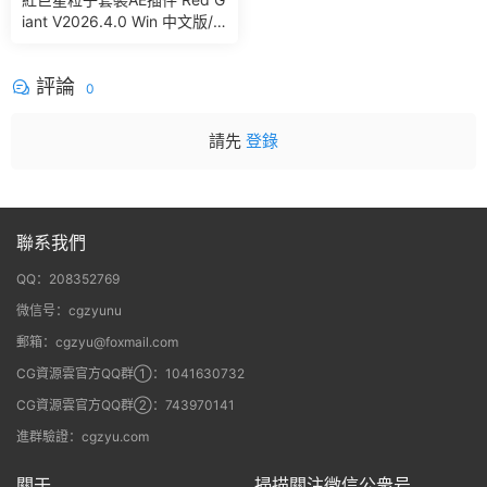
iant V2026.4.0 Win 中文版/
英文版 集成了Trapcode + Ma
gic Bullet + VFX Suit
評論
0
請先
登錄
聯系我們
QQ：208352769
微信号：cgzyunu
郵箱：cgzyu@foxmail.com
CG資源雲官方QQ群①：1041630732
CG資源雲官方QQ群②：743970141
進群驗證：cgzyu.com
關于
掃描關注微信公衆号