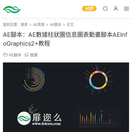
當前位置：
首頁
AE資源
AE腳本
正文
AE腳本：AE數據柱狀圖信息圖表動畫腳本AEInf
oGraphics2+教程
AE腳本
推廣