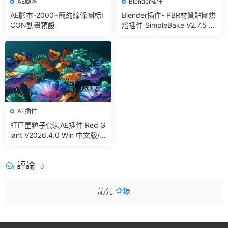
AE腳本
Blender插件
AE腳本-2000+簡約線條圖标I
Blender插件- PBR材質貼圖烘
CON動畫預設
焙插件 SimpleBake V2.7.5 –
Simple Pbr And Other Bakin
g In Blender
AE插件
紅巨星粒子套裝AE插件 Red G
iant V2026.4.0 Win 中文版/
英文版 集成了Trapcode + Ma
gic Bullet + VFX Suit
評論
0
請先
登錄