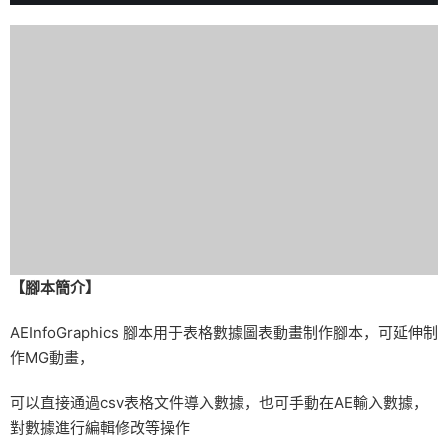
【腳本簡介】
AEInfoGraphics 腳本用于表格數據圖表動畫制作腳本，可延伸制
作MG動畫，
可以直接通過csv表格文件導入數據，也可手動在AE輸入數據，
對數據進行編輯修改等操作