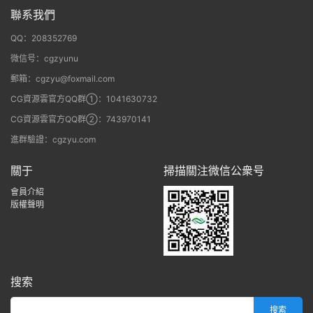
聯系我們
QQ：208352769
微信号：cgzyunu
郵箱：cgzyu@foxmail.com
CG資源雲官方QQ群①：1041630732
CG資源雲官方QQ群②：743970141
進群驗證：cgzyu.com
關于
掃描關注微信公衆号
會員介紹
版權聲明
搜索