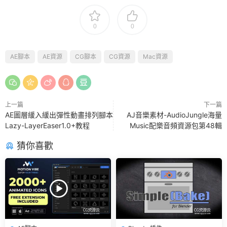
0
0
AE腳本
AE資源
CG腳本
CG資源
Mac資源
上一篇
下一篇
AE圖層緩入緩出彈性動畫排列腳本
AJ音樂素材-AudioJungle海量
Lazy-LayerEaser1.0+教程
Music配樂音頻資源包第48輯
猜你喜歡