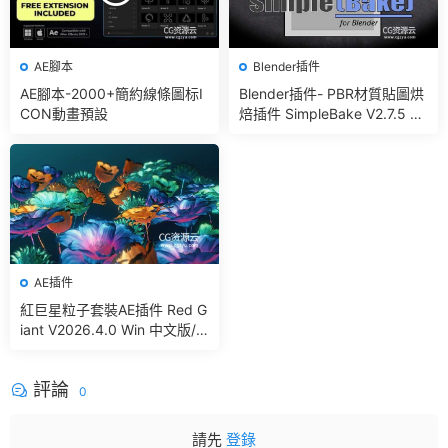
AE腳本
Blender插件
AE腳本-2000+簡約線條圖标I
Blender插件- PBR材質貼圖烘
CON動畫預設
焙插件 SimpleBake V2.7.5 –
Simple Pbr And Other Bakin
g In Blender
AE插件
紅巨星粒子套裝AE插件 Red G
iant V2026.4.0 Win 中文版/
英文版 集成了Trapcode + Ma
gic Bullet + VFX Suit
評論
0
請先
登錄