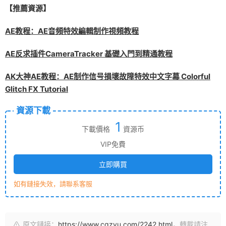
【推薦資源】
AE教程：AE音頻特效編輯制作視頻教程
AE反求插件CameraTracker 基礎入門到精通教程
AK大神AE教程：AE制作信号損壞故障特效中文字幕 Colorful
Glitch FX Tutorial
資源下載
1
下載價格
資源币
VIP免費
立即購買
如有鏈接失效，請聯系客服
原文鏈接：
https://www.cgzyu.com/2242.html
，轉載請注