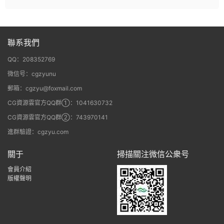
聯系我們
QQ：208352769
微信号：cgzyunu
郵箱：cgzyu@foxmail.com
CG資源雲官方QQ群①：1041630732
CG資源雲官方QQ群②：743970141
進群驗證：cgzyu.com
關于
掃描關注微信公衆号
會員介紹
版權聲明