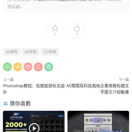
明出處。
0
0
AE教程
AE資源
CG資源
上一篇
下一篇
Photoshop教程：低聚臉部标志設
AE模闆高科技風格企業商務标題文
計
字圖文介紹動畫
猜你喜歡