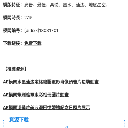
模版特征：
廣告、最佳、具體、墨水、油漆、地底星空、
模闆時長：
2:15
模闆編号：
[didixk]18031701
下載鏈接：
免費下載
【推薦資源】
AE模闆水墨油漆定格繪圖電影肖像預告片包裝動畫
AE模闆筆刷遮罩水彩相冊圖片動畫
AE模闆溫馨唯美浪漫回憶婚禮紀念日照片展示
資源下載