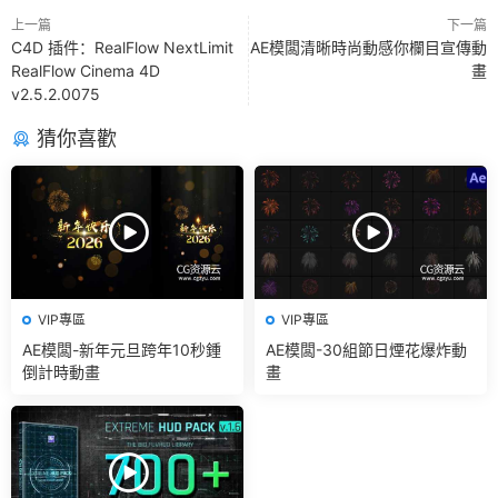
上一篇
下一篇
C4D 插件：RealFlow NextLimit
AE模闆清晰時尚動感你欄目宣傳動
RealFlow Cinema 4D
畫
v2.5.2.0075
猜你喜歡
VIP專區
VIP專區
AE模闆-新年元旦跨年10秒鍾
AE模闆-30組節日煙花爆炸動
倒計時動畫
畫