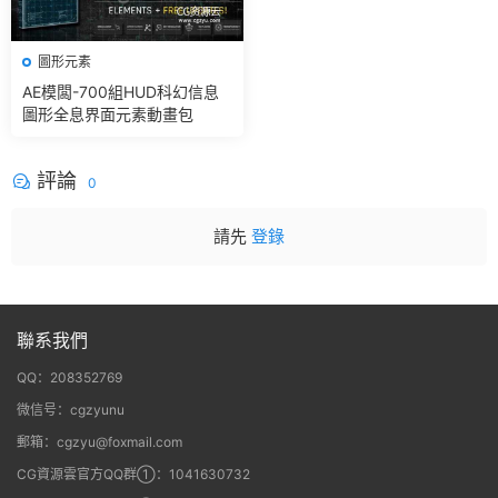
圖形元素
AE模闆-700組HUD科幻信息
圖形全息界面元素動畫包
評論
0
請先
登錄
聯系我們
QQ：208352769
微信号：cgzyunu
郵箱：cgzyu@foxmail.com
CG資源雲官方QQ群①：1041630732