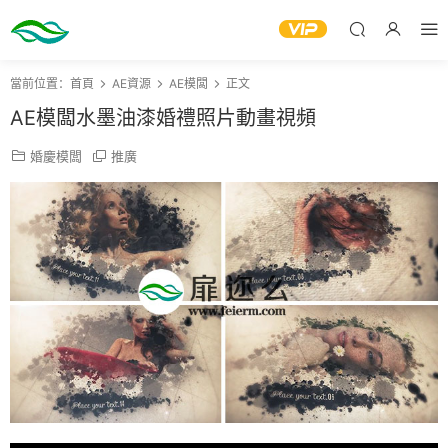
當前位置：
首頁
AE資源
AE模闆
正文
AE模闆水墨油漆婚禮照片動畫視頻
婚慶模闆
推廣