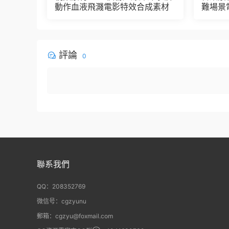
動作血液飛濺電影特效合成素材
難場景
評論
0
聯系我們
QQ：208352769
微信号：cgzyunu
郵箱：cgzyu@foxmail.com