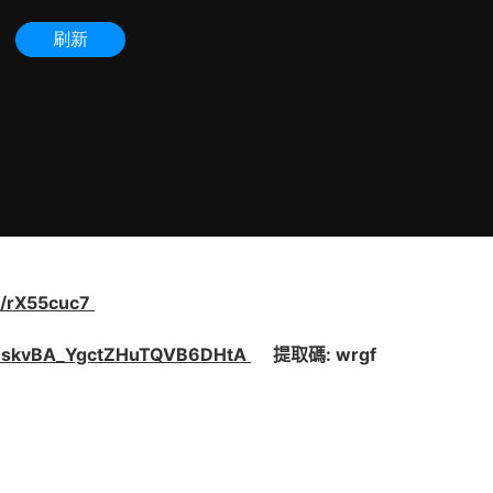
m/rX55cuc7
s/1skvBA_YgctZHuTQVB6DHtA
提取碼: wrgf