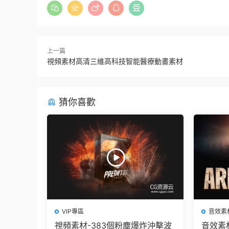
上一篇
視頻素材高清三維高科技智能醫療動畫素材
猜你喜歡
VIP專區
音效素
視頻素材-383個粉塵爆炸沖擊波
音效素