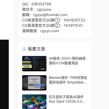
QQ：208352769
微信号：cgzyunu
郵箱：cgzyu@foxmail.com
CG資源雲官方QQ群①：1041630732
CG資源雲官方QQ群②：743970141
進群驗證：cgzyu.com
推薦文章
AE腳本-2000+簡約線條
圖标ICON動畫預設
Blender插件- PBR材質貼
圖烘焙插件 SimpleBake
V2.7.5 – Simple Pbr And
Other Baking In Blender
紅巨星粒子套裝AE插件
Red Giant V2026.4.0
Win 中文版/英文版 集成