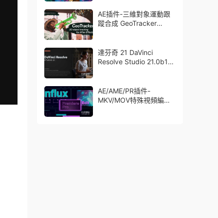
了Trapcode + Magic
Bullet + VFX Suit
AE插件-三維對象運動跟
蹤合成 GeoTracker
2026.1.0 Win
達芬奇 21 DaVinci
Resolve Studio 21.0b1
測試版Win/Mac
AE/AME/PR插件-
MKV/MOV特殊視頻編碼
格式素材直接導入
Aescript Influx V1.6.1
Win/Mac