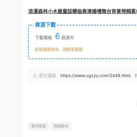
浪漫森林小木屋童話戀曲高清婚禮舞台背景視頻素
資源下載
6
下載價格
資源币
如有鏈接失效，請聯系客服
原文鏈接：
https://www.cgzyu.com/2448.html
，
素材資源
視頻素材