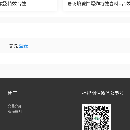
電影特效音效
暴火焰戰鬥爆炸特效素材+音效
2
請先
登錄
關于
掃描關注微信公衆号
會員介紹
版權聲明