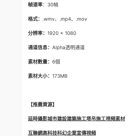
幀速率
：30幀
格式：
.wmv、.mp4、.mov
分辨率：
1920 × 1080
通道信息：
Alpha透明通道
素材數量：
6個
素材大小：
173MB
【推薦資源】
延時攝影城市建設建築施工塔吊施工視頻素材
互聯網高科技科幻企業宣傳視頻