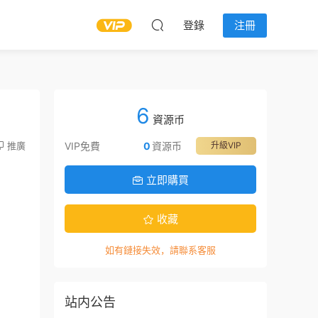
登錄
注冊
6
資源币
推廣
VIP免費
0
資源币
升級VIP
立即購買
收藏
如有鏈接失效，請聯系客服
站内公告