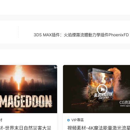
3DS MAX插件：火焰煙霧流體動力學插件PhoenixFD v
材
VIP專區
材-世界末日自然災害大災
視頻素材-4K魔法能量激光流