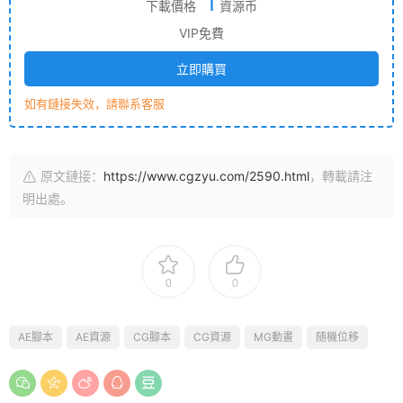
1
下載價格
資源币
VIP免費
立即購買
如有鏈接失效，請聯系客服
原文鏈接：
https://www.cgzyu.com/2590.html
，轉載請注
明出處。
0
0
AE腳本
AE資源
CG腳本
CG資源
MG動畫
随機位移