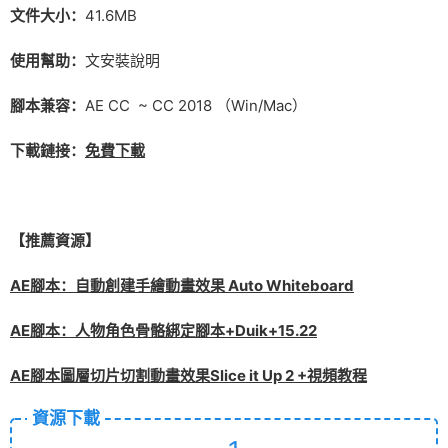
文件大小：
41.6MB
使用幫助：
文安裝說明
腳本兼容：
AE CC ~
CC
2018 （Win/Mac）
下載鏈接：
免費下載
【推薦資源】
AE腳本：自動創建手繪動畫效果 Auto Whiteboard
AE腳本：人物角色骨骼綁定腳本+Duik+15.22
AE腳本圖層切片切割動畫效果Slice it Up 2 +視頻教程
資源下載