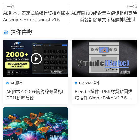
上一篇
下一篇
AE腳本：表達式編輯錯誤檢查腳本
AE模闆100組企業宣傳促銷創意時
Aescripts Expressionist v1.5
尚設計簡單文字标題排版動畫
猜你喜歡
AE腳本
Blender插件
AE腳本-2000+簡約線條圖标I
Blender插件- PBR材質貼圖烘
CON動畫預設
焙插件 SimpleBake V2.7.5 –
Simple Pbr And Other Bakin
g In Blender