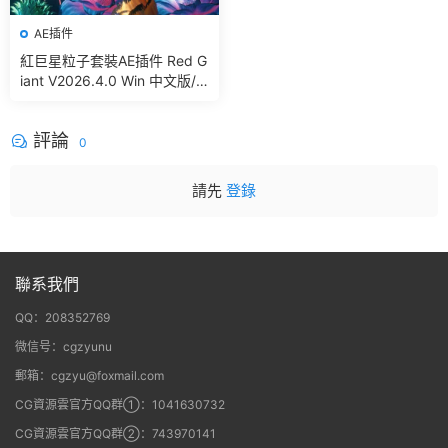
AE插件
紅巨星粒子套裝AE插件 Red G
iant V2026.4.0 Win 中文版/
英文版 集成了Trapcode + Ma
gic Bullet + VFX Suit
評論
0
請先
登錄
聯系我們
QQ：208352769
微信号：cgzyunu
郵箱：cgzyu@foxmail.com
CG資源雲官方QQ群①：1041630732
CG資源雲官方QQ群②：743970141