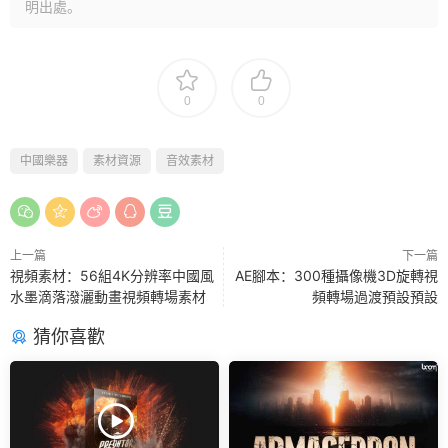
明出處。
0
0
中國樂器
素材資源
音效素材
上一篇
下一篇
視頻素材：56組4K分辨率中國風
AE腳本：300種攝像機3D旋轉視
水墨滴落潑灑動畫視頻轉場素材
頻轉場過渡預設預設
猜你喜歡