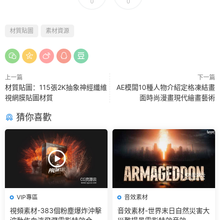
0
0
材質貼圖
素材資源
上一篇
下一篇
材質貼圖：115張2K抽象神經纖維
AE模闆10種人物介紹定格凍結畫
視網膜貼圖材質
面時尚漫畫現代繪畫藝術
猜你喜歡
VIP專區
音效素材
視頻素材-383個粉塵爆炸沖擊
音效素材-世界末日自然災害大