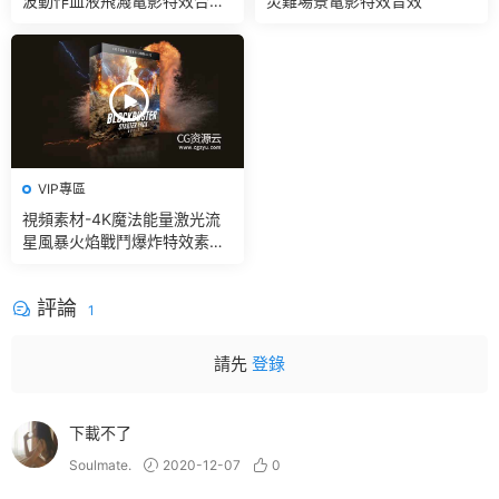
波動作血液飛濺電影特效合成
災難場景電影特效音效
素材
VIP專區
視頻素材-4K魔法能量激光流
星風暴火焰戰鬥爆炸特效素材
+音效V2
評論
1
請先
登錄
下載不了
Soulmate.
2020-12-07
0