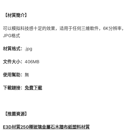
【材質簡介】
可以模拟科技感十足的效果，适用于任何三維軟件，6K分辨率，
JPG格式
材質格式：
.jpg
文件大小：
406MB
使用幫助：
無
下載鏈接：
免費下載
【推薦資源】
E3D材質250種玻璃金屬石木牆布紙塑料材質