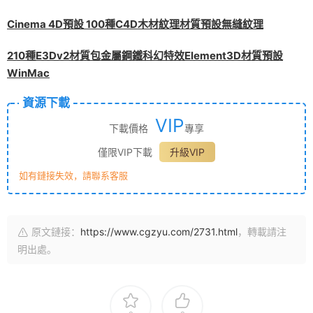
Cinema 4D預設 100種C4D木材紋理材質預設無縫紋理
210種E3Dv2材質包金屬鋼鐵科幻特效Element3D材質預設
WinMac
資源下載
VIP
下載價格
專享
僅限VIP下載
升級VIP
如有鏈接失效，請聯系客服
原文鏈接：
https://www.cgzyu.com/2731.html
，轉載請注
明出處。