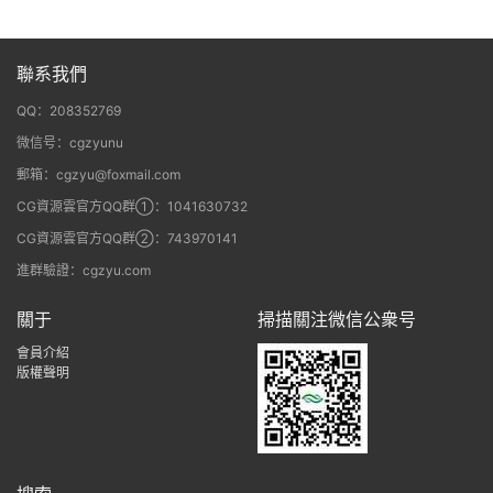
聯系我們
QQ：208352769
微信号：cgzyunu
郵箱：cgzyu@foxmail.com
CG資源雲官方QQ群①：1041630732
CG資源雲官方QQ群②：743970141
進群驗證：cgzyu.com
關于
掃描關注微信公衆号
會員介紹
版權聲明