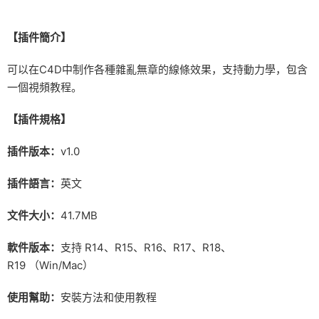
【插件簡介】
可以在C4D中制作各種雜亂無章的線條效果，支持動力學，包含
一個視頻教程。
【插件規格】
插件版本：
v1.0
插件語言：
英文
文件大小：
41.7MB
軟件版本：
支持 R14、R15、R16、R17、R18、
R19 （Win/Mac）
使用幫助：
安裝方法和使用教程