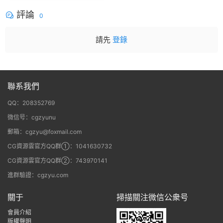
gic Bullet + VFX Suit
評論
0
請先
登錄
聯系我們
QQ：208352769
微信号：cgzyunu
郵箱：cgzyu@foxmail.com
CG資源雲官方QQ群①：1041630732
CG資源雲官方QQ群②：743970141
進群驗證：cgzyu.com
關于
掃描關注微信公衆号
會員介紹
版權聲明