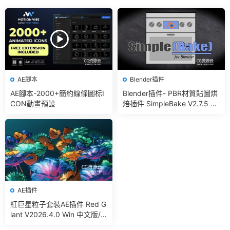
AE腳本
Blender插件
AE腳本-2000+簡約線條圖标I
Blender插件- PBR材質貼圖烘
CON動畫預設
焙插件 SimpleBake V2.7.5 –
Simple Pbr And Other Bakin
g In Blender
AE插件
紅巨星粒子套裝AE插件 Red G
iant V2026.4.0 Win 中文版/
英文版 集成了Trapcode + Ma