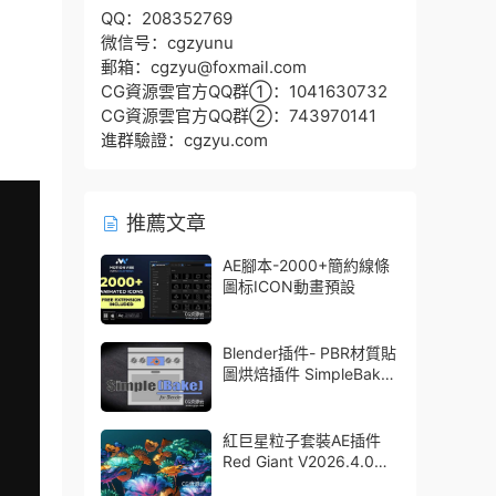
QQ：208352769
微信号：cgzyunu
郵箱：cgzyu@foxmail.com
CG資源雲官方QQ群①：1041630732
CG資源雲官方QQ群②：743970141
進群驗證：cgzyu.com
推薦文章
AE腳本-2000+簡約線條
圖标ICON動畫預設
Blender插件- PBR材質貼
圖烘焙插件 SimpleBake
V2.7.5 – Simple Pbr And
Other Baking In Blender
紅巨星粒子套裝AE插件
Red Giant V2026.4.0
Win 中文版/英文版 集成