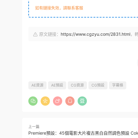
如有鏈接失效，請聯系客服
原文鏈接：
https://www.cgzyu.com/2831.html
，
AE資源
AE預設
CG資源
CG預設
字幕條
上一篇
Premiere預設：45個電影大片複古黑白自然調色預設 Colo