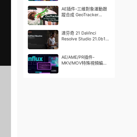
了Trapcode + Magic
Bullet + VFX Suit
AE插件-三維對象運動跟
蹤合成 GeoTracker
2026.1.0 Win
達芬奇 21 DaVinci
Resolve Studio 21.0b1
測試版Win/Mac
AE/AME/PR插件-
MKV/MOV特殊視頻編碼
格式素材直接導入
Aescript Influx V1.6.1
Win/Mac