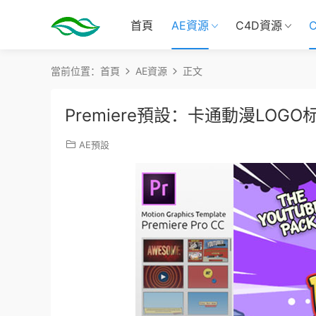
首頁
AE資源
C4D資源
當前位置：
首頁
AE資源
正文
Premiere預設：卡通動漫LOGO标
AE預設