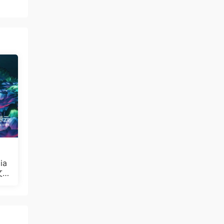
ia
文
Bul