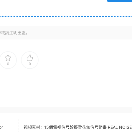
轉載請注明出處。
0
0
r
視頻素材：15個電視信号幹擾雪花無信号動畫 REAL NOISE 