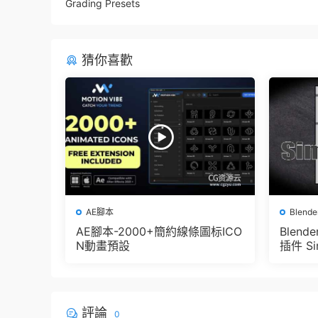
Grading Presets
猜你喜歡
AE腳本
Blend
AE腳本-2000+簡約線條圖标ICO
Blen
N動畫預設
插件 Sim
e Pbr 
der
評論
0