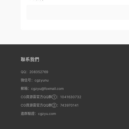
聯系我們
QQ：208352769
微信号：cgzyunu
郵箱：cgzyu@foxmail.com
CG資源雲官方QQ群①：1041630732
CG資源雲官方QQ群②：743970141
進群驗證：cgzyu.com