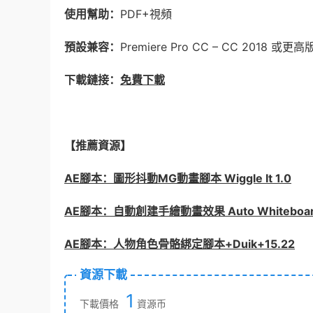
使用幫助：
PDF+視頻
預設兼容：
Premiere Pro CC – CC 2018 或更
下載鏈接：
免費下載
【推薦資源】
AE腳本：圖形抖動MG動畫腳本 Wiggle It 1.0
AE腳本：自動創建手繪動畫效果 Auto Whiteboa
AE腳本：人物角色骨骼綁定腳本+Duik+15.22
資源下載
1
下載價格
資源币