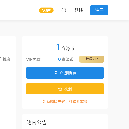
登錄
注冊
1
資源币
推廣
VIP免費
0
資源币
升級VIP
立即購買
收藏
如有鏈接失效，請聯系客服
站内公告