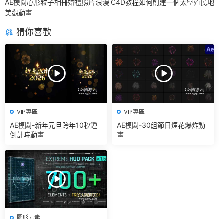
AE模闆心形粒子相冊婚禮照片浪漫
C4D教程如何創建一個太空殖民地
美觀動畫
猜你喜歡
VIP專區
VIP專區
AE模闆-新年元旦跨年10秒鍾
AE模闆-30組節日煙花爆炸動
倒計時動畫
畫
圖形元素