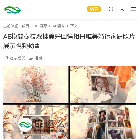
當前位置：
首頁
AE資源
AE模闆
正文
AE模闆樹枝懸挂美好回憶相冊唯美婚禮家庭照片
展示視頻動畫
婚慶模闆
推廣