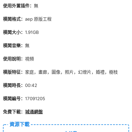
使用外置插件：
無
模闆格式：
aep 原版工程
模闆大小：
1.91GB
模闆音樂：
無
使用說明：
視頻
模版特征：
家庭，畫廊，圖像，照片，幻燈片，婚禮，樹枝
模闆時長：
00:42
模闆編号：
17091205
免費下載：
城通網盤
資源下載