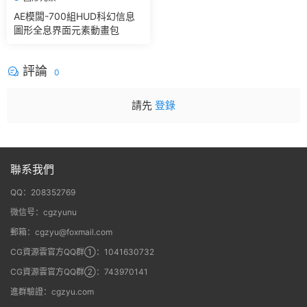
AE模闆-700組HUD科幻信息
圖形全息界面元素動畫包
評論
0
請先
登錄
聯系我們
QQ：208352769
微信号：cgzyunu
郵箱：cgzyu@foxmail.com
CG資源雲官方QQ群①：1041630732
CG資源雲官方QQ群②：743970141
進群驗證：cgzyu.com