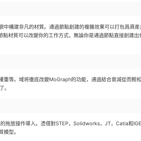
貌中構建非凡的材質。通過節點創建的複雜效果可以打包爲資産
的節點材質可以改變你的工作方式，無論你是通過節點直接創建出
重等。域将徹底改變MoGraph的功能，通過結合衰減從而輕
了。
操作導入。憑借對STEP，Solidworks，JT，Catia和IG
質模型。