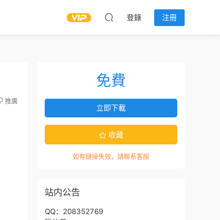
登錄
注冊
免費
推廣
立即下載
收藏
如有鏈接失效，請聯系客服
站内公告
QQ：208352769