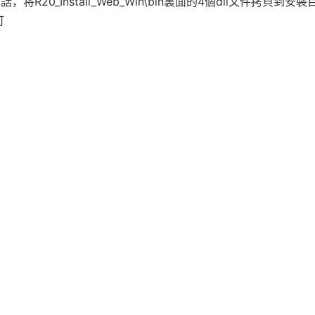
将R20_Install_Web_Win\bin裏面的4個dll文件拷貝到安裝
可