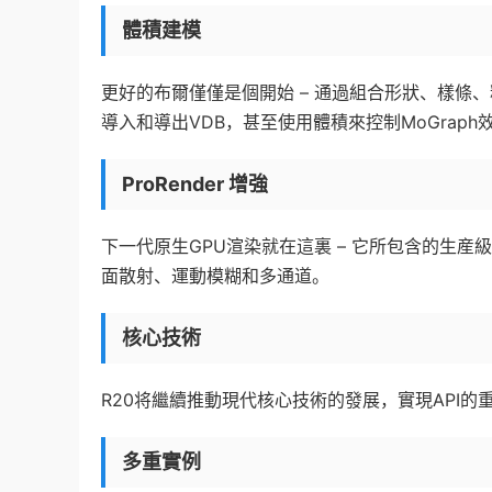
體積建模
更好的布爾僅僅是個開始 – 通過組合形狀、樣條、
導入和導出VDB，甚至使用體積來控制MoGraph
ProRender 增強
下一代原生GPU渲染就在這裏 – 它所包含的生産
面散射、運動模糊和多通道。
核心技術
R20将繼續推動現代核心技術的發展，實現API
多重實例