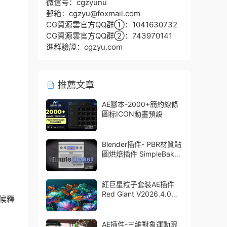
微信号：cgzyunu
郵箱：cgzyu@foxmail.com
CG資源雲官方QQ群①：1041630732
CG資源雲官方QQ群②：743970141
進群驗證：cgzyu.com
推薦文章
AE腳本-2000+簡約線條
圖标ICON動畫預設
Blender插件- PBR材質貼
圖烘焙插件 SimpleBake
V2.7.5 – Simple Pbr And
Other Baking In Blender
紅巨星粒子套裝AE插件
Red Giant V2026.4.0
時候釋
Win 中文版/英文版 集成
了Trapcode + Magic
Bullet + VFX Suit
AE插件-三維對象運動跟