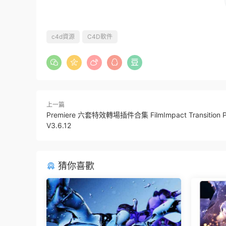
c4d資源
C4D軟件
上一篇
Premiere 六套特效轉場插件合集 FilmImpact Transition P
V3.6.12
猜你喜歡