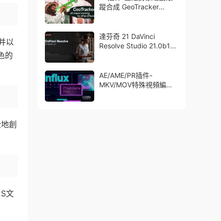
蹤合成 GeoTracker
2026.1.0 Win
達芬奇 21 DaVinci
并以
Resolve Studio 21.0b1
色的
測試版Win/Mac
AE/AME/PR插件-
MKV/MOV特殊視頻編碼
格式素材直接導入
Aescript Influx V1.6.1
Win/Mac
松地創
ES文