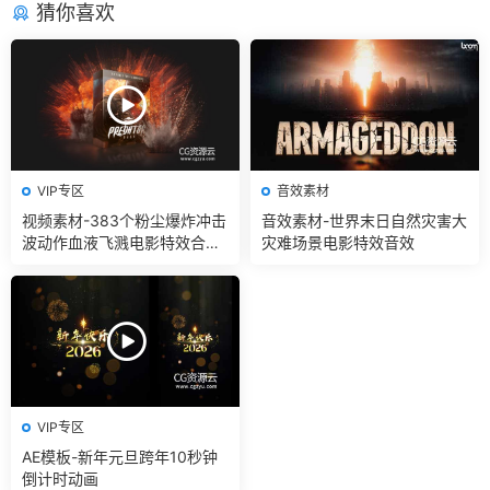
猜你喜欢
VIP专区
音效素材
视频素材-383个粉尘爆炸冲击
音效素材-世界末日自然灾害大
波动作血液飞溅电影特效合成
灾难场景电影特效音效
素材
VIP专区
AE模板-新年元旦跨年10秒钟
倒计时动画