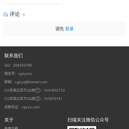
评论
0
请先
登录
联系我们
QQ：208352769
微信号：cgzyunu
邮箱：cgzyu@foxmail.com
CG资源云官方QQ群①：1041630732
CG资源云官方QQ群②：743970141
进群验证：cgzyu.com
关于
扫描关注微信公众号
会员介绍