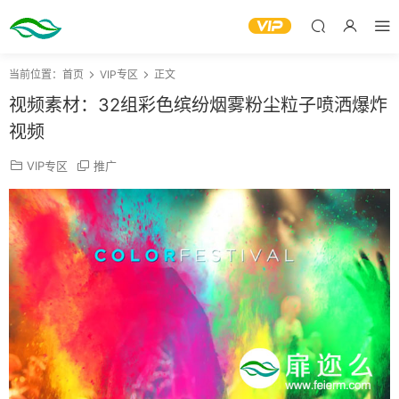
当前位置：
首页
VIP专区
正文
视频素材：32组彩色缤纷烟雾粉尘粒子喷洒爆炸
视频
VIP专区
推广