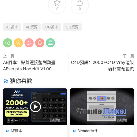
0
0
AE腳本
AE資源
CG腳本
CG資源
上一篇
下一篇
AE腳本：點線連接整列動畫
C4D預設：2000+C4D Vray渲染
AEscripts NodeKit V1.00
器材質預設包
猜你喜歡
AE腳本
Blender插件