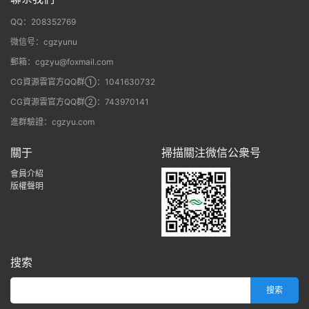
QQ：208352769
微信号：cgzyunu
郵箱：cgzyu@foxmail.com
CG資源雲官方QQ群①：1041630732
CG資源雲官方QQ群②：743970141
進群驗證：cgzyu.com
關于
掃描關注微信公衆号
會員介紹
版權聲明
搜索