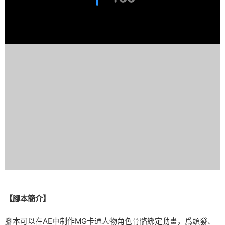
【腳本簡介】
腳本可以在AE中制作MG卡通人物角色骨骼綁定動畫，爲頭發、