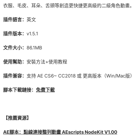
衣服、毛皮、耳朵、舌頭等創造更快捷更高級的二級角色動畫。
插件語言：
英文
插件版本：
v1.5.1
文件大小：
86.1MB
使用幫助：
安裝方法+使用教程
插件兼容：
支持 AE CS6~ CC2018 或 更高版本（Win/Mac版）
腳本下載鏈接：
免費下載
【推薦資源】
AE腳本：點線連接整列動畫 AEscripts NodeKit V1.00