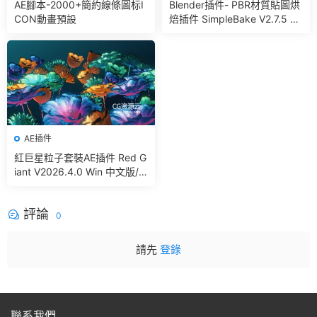
AE腳本-2000+簡約線條圖标I
Blender插件- PBR材質貼圖烘
CON動畫預設
焙插件 SimpleBake V2.7.5 –
Simple Pbr And Other Bakin
g In Blender
AE插件
紅巨星粒子套裝AE插件 Red G
iant V2026.4.0 Win 中文版/
英文版 集成了Trapcode + Ma
gic Bullet + VFX Suit
評論
0
請先
登錄
聯系我們