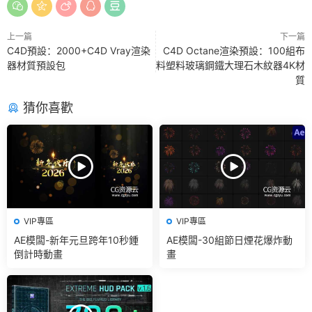
上一篇
下一篇
C4D預設：2000+C4D Vray渲染
C4D Octane渲染預設：100組布
器材質預設包
料塑料玻璃鋼鐵大理石木紋器4K材
質
猜你喜歡
VIP專區
VIP專區
AE模闆-新年元旦跨年10秒鍾
AE模闆-30組節日煙花爆炸動
倒計時動畫
畫