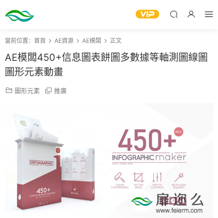
當前位置：
首頁
AE資源
AE模闆
正文
AE模闆450+信息圖表餅圖多數據等軸測圖線圖
圖形元素動畫
圖形元素
推廣