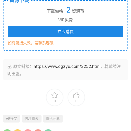
資源下載
2
下載價格
資源币
VIP免費
立即購買
如有鏈接失效，請聯系客服
原文鏈接：
https://www.cgzyu.com/3252.html
，轉載請注
明出處。
0
0
AE模闆
信息圖表
圖形元素