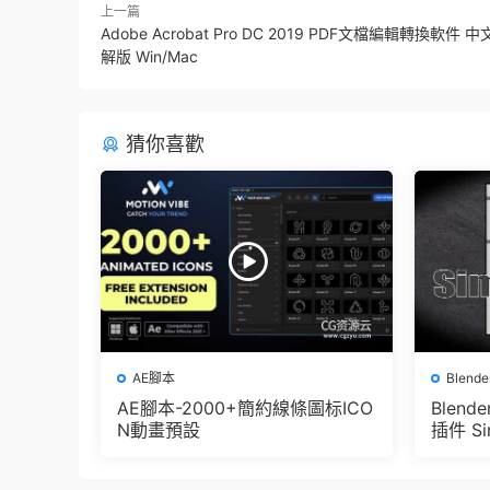
上一篇
Adobe Acrobat Pro DC 2019 PDF文檔編輯轉換軟件 
解版 Win/Mac
猜你喜歡
AE腳本
Blend
AE腳本-2000+簡約線條圖标ICO
Blen
N動畫預設
插件 Sim
e Pbr 
der