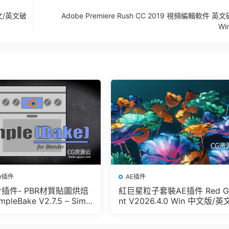
中文/英文破
Adobe Premiere Rush CC 2019 視頻編輯軟件 英
Wi
er插件
AE插件
der插件- PBR材質貼圖烘焙
紅巨星粒子套裝AE插件 Red G
pleBake V2.7.5 – Simpl
nt V2026.4.0 Win 中文版/英
And Other Baking In Blen
版 集成了Trapcode + Magic 
let + VFX Suit