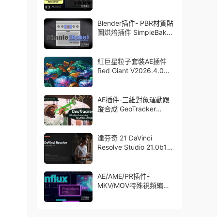
Blender插件- PBR材質貼
圖烘焙插件 SimpleBake
V2.7.5 – Simple Pbr And
Other Baking In Blender
紅巨星粒子套裝AE插件
Red Giant V2026.4.0
Win 中文版/英文版 集成
了Trapcode + Magic
Bullet + VFX Suit
AE插件-三維對象運動跟
蹤合成 GeoTracker
2026.1.0 Win
達芬奇 21 DaVinci
Resolve Studio 21.0b1
測試版Win/Mac
AE/AME/PR插件-
MKV/MOV特殊視頻編碼
格式素材直接導入
Aescript Influx V1.6.1
Win/Mac