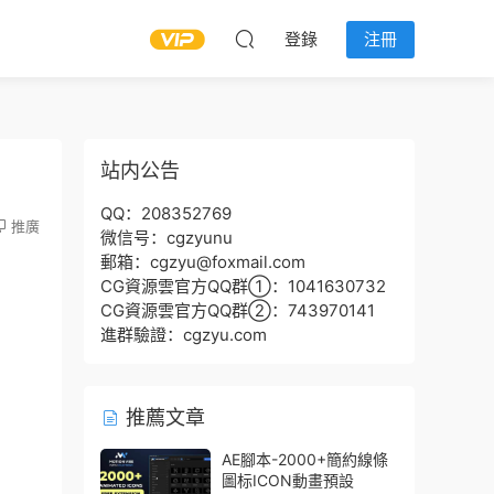
登錄
注冊
站内公告
QQ：208352769
推廣
微信号：cgzyunu
郵箱：cgzyu@foxmail.com
CG資源雲官方QQ群①：1041630732
CG資源雲官方QQ群②：743970141
進群驗證：cgzyu.com
推薦文章
AE腳本-2000+簡約線條
圖标ICON動畫預設