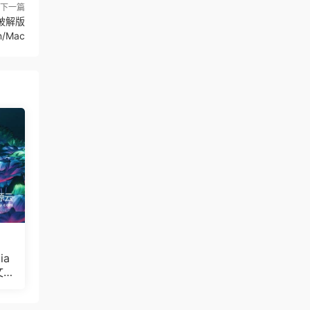
下一篇
文破解版
n/Mac
ia
文
Bul