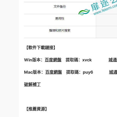
【軟件下載鏈接】
Win版本：
百度網盤
提取碼：xvck
城通
Mac版本：
百度網盤
提取碼：puy6
城
破解補丁
【推薦資源】