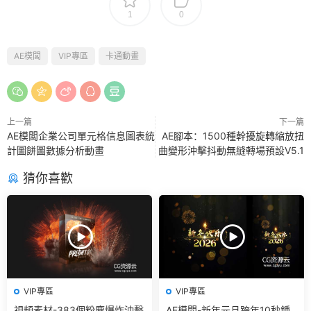
1
0
AE模闆
VIP專區
卡通動畫
上一篇
下一篇
AE模闆企業公司單元格信息圖表統
AE腳本：1500種幹擾旋轉縮放扭
計圖餅圖數據分析動畫
曲變形沖擊抖動無縫轉場預設V5.1
猜你喜歡
VIP專區
VIP專區
視頻素材-383個粉塵爆炸沖擊
AE模闆-新年元旦跨年10秒鍾