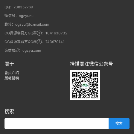
QQ：208352769
微信号：cgzyunu
郵箱：cgzyu@foxmail.com
CG資源雲官方QQ群①：1041630732
CG資源雲官方QQ群②：743970141
進群驗證：cgzyu.com
關于
掃描關注微信公衆号
會員介紹
版權聲明
搜索