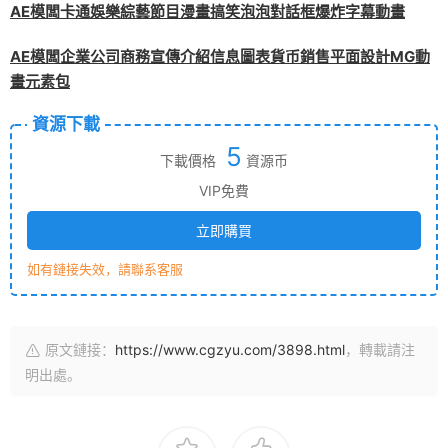
AE模闆卡通娛樂綜藝節目漫畫搞笑泡泡對話框爆炸字幕動畫
AE模闆企業公司商務宣傳介紹信息圖表貨币銷售平面設計MG動
畫元素包
資源下載
5
下載價格
資源币
VIP免費
立即購買
如有鏈接失效，請聯系客服
原文鏈接：
https://www.cgzyu.com/3898.html
，轉載請注
明出處。