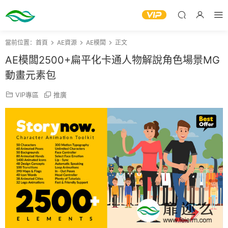
當前位置：
首頁
AE資源
AE模闆
正文
AE模闆2500+扁平化卡通人物解說角色場景MG
動畫元素包
VIP專區
推廣