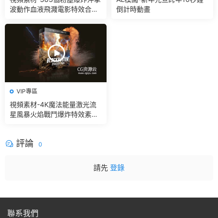
波動作血液飛濺電影特效合成
倒計時動畫
素材
VIP專區
視頻素材-4K魔法能量激光流
星風暴火焰戰鬥爆炸特效素材
+音效V2
評論
0
請先
登錄
聯系我們