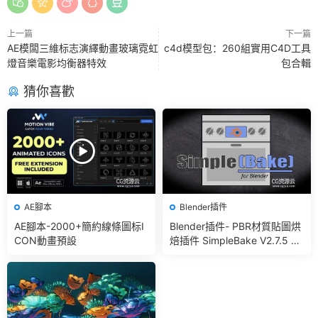
上一篇
下一篇
AE模闆三維标志演繹動畫玻璃霓虹
c4d模型包：260組實用C4D工具
燈音樂電影均衡器特效
包合輯
猜你喜歡
AE腳本
Blender插件
AE腳本-2000+簡約線條圖标I
Blender插件- PBR材質貼圖烘
CON動畫預設
焙插件 SimpleBake V2.7.5 –
Simple Pbr And Other Bakin
g In Blender