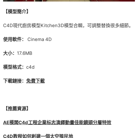
【模型簡介】
C4D現代廚房模型Kitchen3D模型合輯，可調整替換很多細節。
使用軟件：
Cinema 4D
大小：
17.6MB
模型格式：
c4d
下載鏈接：
免費下載
【推薦資源】
AE模闆C4d工程企業标志演繹動畫佳能鏡頭分層特效
C4D教程如何創建一個太空殖民地