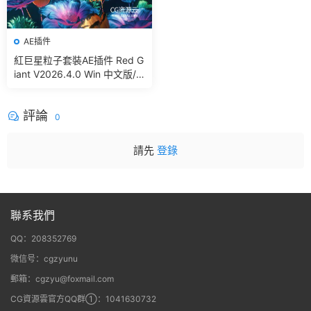
AE插件
紅巨星粒子套裝AE插件 Red G
iant V2026.4.0 Win 中文版/
英文版 集成了Trapcode + Ma
gic Bullet + VFX Suit
評論
0
請先
登錄
聯系我們
QQ：208352769
微信号：cgzyunu
郵箱：cgzyu@foxmail.com
CG資源雲官方QQ群①：1041630732