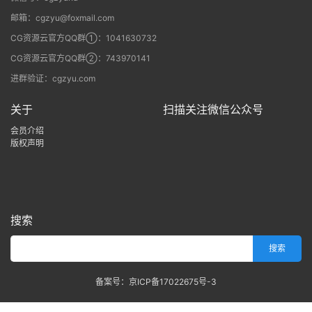
邮箱：cgzyu@foxmail.com
CG资源云官方QQ群①：1041630732
CG资源云官方QQ群②：743970141
进群验证：cgzyu.com
关于
扫描关注微信公众号
会员介绍
版权声明
搜索
备案号：京ICP备17022675号-3