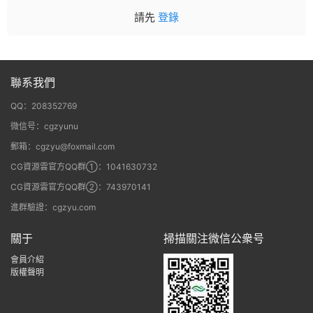
請先
登錄
聯系我們
QQ：208352769
微信号：cgzyunu
郵箱：cgzyu@foxmail.com
CG資源雲官方QQ群①：1041630732
CG資源雲官方QQ群②：743970141
進群驗證：cgzyu.com
關于
掃描關注微信公衆号
會員介紹
版權聲明