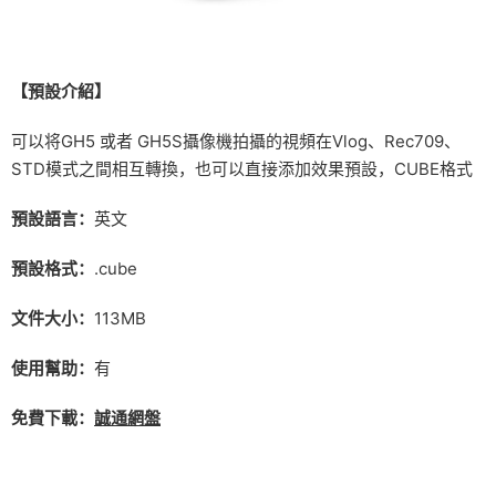
【預設介紹】
可以将GH5 或者 GH5S攝像機拍攝的視頻在Vlog、Rec709、
STD模式之間相互轉換，也可以直接添加效果預設，CUBE格式
預設語言：
英文
預設格式：
.cube
文件大小：
113MB
使用幫助：
有
免費下載：
誠通網盤