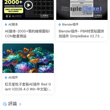
AE腳本
Blender插件
AE腳本-2000+簡約線條圖标I
Blender插件- PBR材質貼圖烘
CON動畫預設
焙插件 SimpleBake V2.7.5 –
Simple Pbr And Other Bakin
g In Blender
AE插件
紅巨星粒子套裝AE插件 Red G
iant V2026.4.0 Win 中文版/
英文版 集成了Trapcode + Ma
gic Bullet + VFX Suit
評論
0