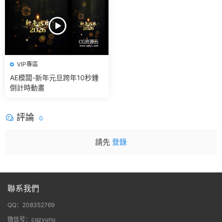
VIP專區
AE模闆-新年元旦跨年10秒鍾
倒計時動畫
評論
0
請先
登錄
聯系我們
QQ：208352769
微信号：cgzyunu