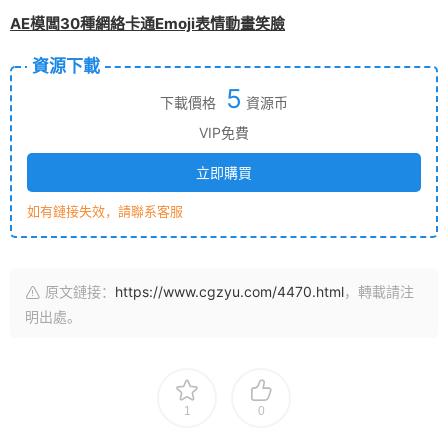
AE模闆30種網絡卡通Emoji表情動畫笑臉
資源下載
5
下載價格
資源币
VIP免費
立即購買
如有鏈接失效，請聯系客服
原文鏈接：
https://www.cgzyu.com/4470.html
，轉載請注
明出處。
1
0