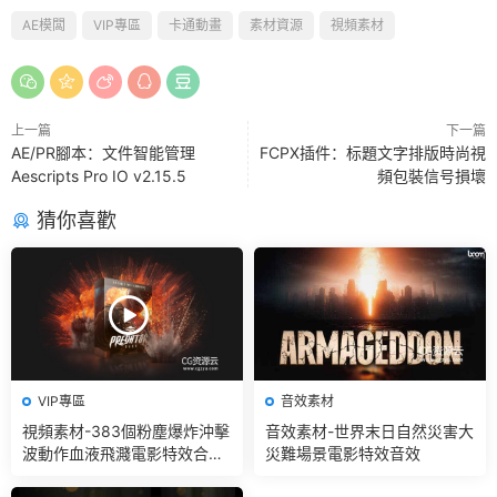
AE模闆
VIP專區
卡通動畫
素材資源
視頻素材
上一篇
下一篇
AE/PR腳本：文件智能管理
FCPX插件：标題文字排版時尚視
Aescripts Pro IO v2.15.5
頻包裝信号損壞
猜你喜歡
VIP專區
音效素材
視頻素材-383個粉塵爆炸沖擊
音效素材-世界末日自然災害大
波動作血液飛濺電影特效合成
災難場景電影特效音效
素材