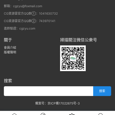
郵箱：cgzyu@foxmail.com
CG資源雲官方QQ群①：1041630732
CG資源雲官方QQ群②：743970141
進群驗證：cgzyu.com
關于
掃描關注微信公衆号
會員介紹
版權聲明
搜索
備案号：京ICP備17022675号-3