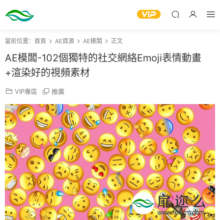
當前位置：
首頁
AE資源
AE模闆
正文
AE模闆-102個獨特的社交網絡Emoji表情動畫
+渲染好的視頻素材
VIP專區
推廣