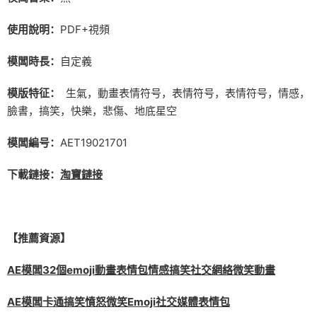
使用說明：
PDF+視頻
模闆時長：
自定義
模版特征：
生氣，動畫表情符号，表情符号，表情符号，情感，
臉書，搞笑，快樂，悲傷、地底星空
模闆編号：
AET19021701
下載鏈接：
淘寶鏈接
【推薦資源】
AE模闆32個emoji動畫表情包情感搞笑社交網絡微笑動畫
AE模闆卡通搞笑憤怒微笑Emoji社交媒體表情包