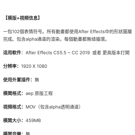
【
模版+視頻信息】
一包102個表情符号。所有動畫都使用After Effects中的形狀圖層
完成。包含alpha通道的渲染。每個動畫都無縫循環。
适用軟件
：After Effects CS5.5 ~ CC 2019 或者 更高版本打開
分辨率：
1920 X 1080
使用外置插件：
無
模闆格式：
aep 原版工程
視頻格式：
MOV（包含alpha透明通道）
模闆大小：
459MB
模闆音樂：
無