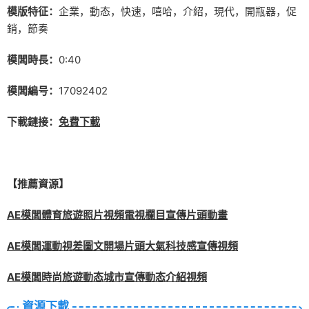
模版特征：
企業，動态，快速，嘻哈，介紹，現代，開瓶器，促
銷，節奏
模闆時長：
0:40
模闆編号：
17092402
下載鏈接：
免費下載
【推薦資源】
AE模闆體育旅遊照片視頻電視欄目宣傳片頭動畫
AE模闆運動視差圖文開場片頭大氣科技感宣傳視頻
AE模闆時尚旅遊動态城市宣傳動态介紹視頻
資源下載