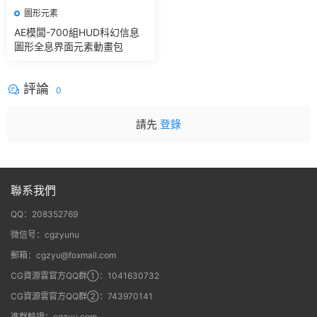
圖形元素
AE模闆-700組HUD科幻信息
圖形全息界面元素動畫包
評論
0
請先
登錄
聯系我們
QQ：208352769
微信号：cgzyunu
郵箱：cgzyu@foxmail.com
CG資源雲官方QQ群①：1041630732
CG資源雲官方QQ群②：743970141
進群驗證：cgzyu.com