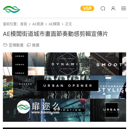
當前位置：
首頁
AE資源
AE模闆
正文
AE模闆街道城市畫面節奏動感剪輯宣傳片
宣傳動畫
推廣