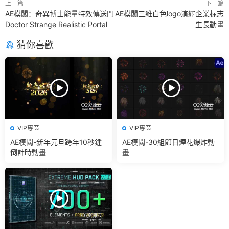
上一篇
下一篇
AE模闆：奇異博士能量特效傳送門
AE模闆三維白色logo演繹企業标志
Doctor Strange Realistic Portal
生長動畫
猜你喜歡
VIP專區
VIP專區
AE模闆-新年元旦跨年10秒鍾
AE模闆-30組節日煙花爆炸動
倒計時動畫
畫