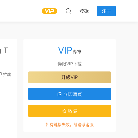
登錄
注冊
VIP
 T
專享
僅限VIP下載
推廣
升級VIP
立即購買
收藏
如有鏈接失效，請聯系客服