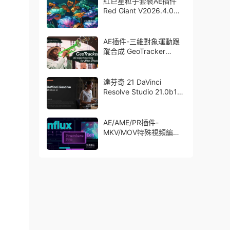
紅巨星粒子套裝AE插件
Red Giant V2026.4.0
Win 中文版/英文版 集成
了Trapcode + Magic
Bullet + VFX Suit
AE插件-三維對象運動跟
蹤合成 GeoTracker
2026.1.0 Win
達芬奇 21 DaVinci
Resolve Studio 21.0b1
測試版Win/Mac
AE/AME/PR插件-
MKV/MOV特殊視頻編碼
格式素材直接導入
Aescript Influx V1.6.1
Win/Mac