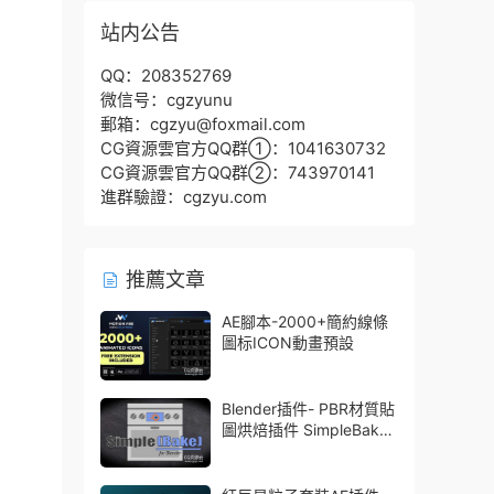
站内公告
QQ：208352769
微信号：cgzyunu
郵箱：cgzyu@foxmail.com
CG資源雲官方QQ群①：1041630732
CG資源雲官方QQ群②：743970141
進群驗證：cgzyu.com
推薦文章
AE腳本-2000+簡約線條
圖标ICON動畫預設
Blender插件- PBR材質貼
圖烘焙插件 SimpleBake
V2.7.5 – Simple Pbr And
Other Baking In Blender