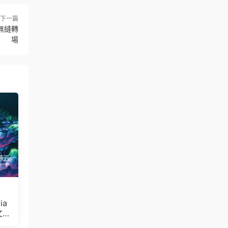
下一篇
R無縫轉
場
ia
文
Bul