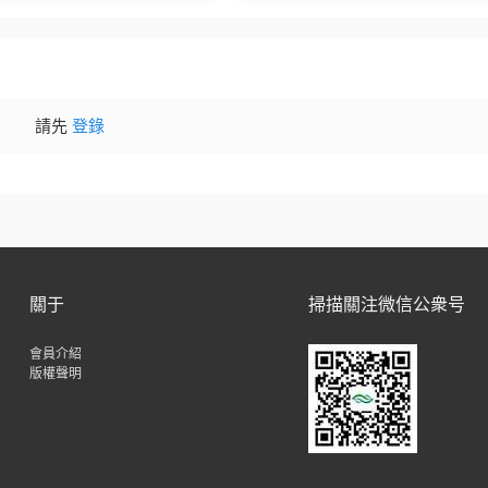
let + VFX Suit
請先
登錄
關于
掃描關注微信公衆号
會員介紹
版權聲明