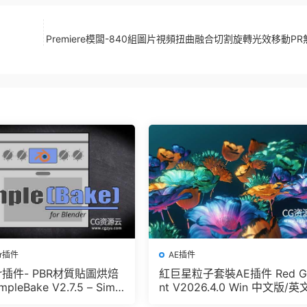
Premiere模闆-840組圖片視頻扭曲融合切割旋轉光效移動P
er插件
AE插件
der插件- PBR材質貼圖烘焙
紅巨星粒子套裝AE插件 Red G
pleBake V2.7.5 – Simpl
nt V2026.4.0 Win 中文版/英
And Other Baking In Blen
版 集成了Trapcode + Magic 