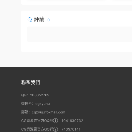
der
評論
0
聯系我們
QQ：208352769
微信号：cgzyunu
郵箱：cgzyu@foxmail.com
CG資源雲官方QQ群①：1041630732
CG資源雲官方QQ群②：743970141