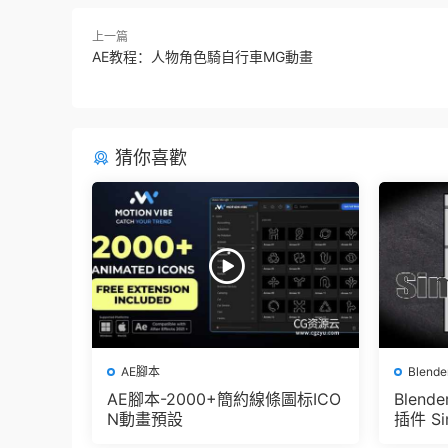
上一篇
AE教程：人物角色騎自行車MG動畫
猜你喜歡
AE腳本
Blend
AE腳本-2000+簡約線條圖标ICO
Blen
N動畫預設
插件 Sim
e Pbr 