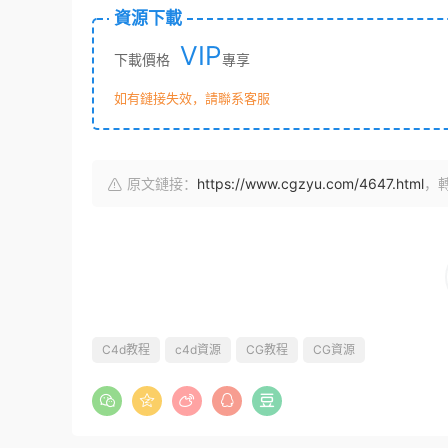
資源下載
VIP
下載價格
專享
如有鏈接失效，請聯系客服
原文鏈接：
https://www.cgzyu.com/4647.html
，
C4d教程
c4d資源
CG教程
CG資源