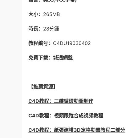
大小：
265MB
時長：
28分鍾
教程編号：
C4DU19030402
免費下載：
城通網盤
【推薦資源】
C4D教程：三維循環動圖制作
C4D教程：視頻跟蹤合成視頻教程
C4D教程：紙張建模3D定格動畫教程二部分