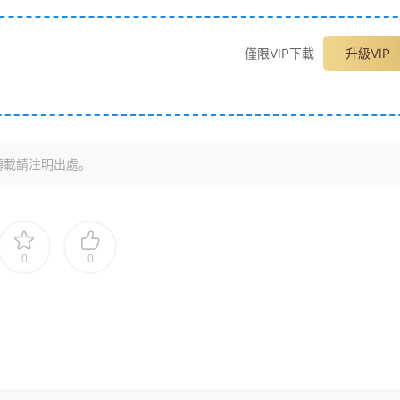
僅限VIP下載
升級VIP
轉載請注明出處。
0
0